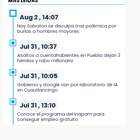
MÁS LEIDAS
15:08
Huitzilan de Serdán espera hasta 30 mil
Aug 2 , 14:07
visitantes en feria
Nay Salvatori se disculpa tras polémica por
burlas a hombres mayores
15:07
Rastro de Atlixco descarta clembuterol y
Jul 31 , 10:37
alerta por mataderos clandestinos
Asaltos a cuentahabientes en Puebla dejan 3
heridos y robo millonario
15:03
Cholula estrena agenda cultural con siete
Jul 31 , 10:05
actividades
Gobierno y Google van por laboratorio de IA
en Cuautlancingo
15:01
Gobierno de Puebla respaldará Concejo
Jul 31 , 13:10
Municipal de Acatlán si avala Congreso
Conoce el programa del Inapam para
conseguir empleo gratuito
14:56
Regístrate a la clase gratuita de ballet con
Aug 1 , 14:34
Elisa Carrillo en Puebla