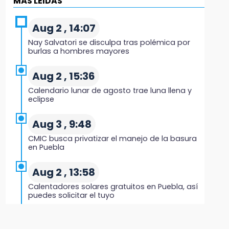
MÁS LEIDAS
Regresa Sheinbaum a Puebla y entrega
viviendas: programa avanza 30 %
Aug 2 , 14:07
18:11
Nay Salvatori se disculpa tras polémica por
México hace historia: tricampeón de
burlas a hombres mayores
Centroamericanos
Aug 2 , 15:36
17:24
Calendario lunar de agosto trae luna llena y
El Quintalero: la panadería de Izúcar que
eclipse
elabora pan de conejo para Santo Domingo
Aug 3 , 9:48
17:20
CMIC busca privatizar el manejo de la basura
Conductora se estampa contra vivienda y
en Puebla
mata a trabajador en Tehuacán
Aug 2 , 13:58
17:18
Calentadores solares gratuitos en Puebla, así
Advierten sanciones por estacionarse en
puedes solicitar el tuyo
avenida de Tlatlauquitepec
Aug 2 , 12:19
17:15