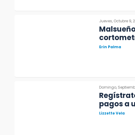
Jueves, Octubre 9, 
Malsueño 
cortometr
Erin Palma
Domingo, Septiembr
Regístrat
pagos a u
Lizzette Vela