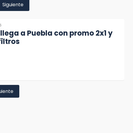
Siguiente
6
 llega a Puebla con promo 2x1 y
iltros
uiente