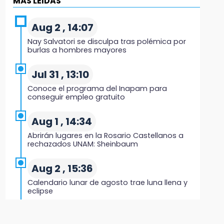
MÁS LEIDAS
11:43
Icatep abre 6 cursos desde 600 pesos: checa
Aug 2 , 14:07
fechas y cómo inscribirte
Nay Salvatori se disculpa tras polémica por
burlas a hombres mayores
11:34
Choque de autobús vs tráiler en autopista
Jul 31 , 13:10
Tlaxco-Tejocotal deja 20 heridos
Conoce el programa del Inapam para
conseguir empleo gratuito
11:19
Rommel, reo que murió en San Miguel, sufrió
Aug 1 , 14:34
un infarto: SSP
Abrirán lugares en la Rosario Castellanos a
rechazados UNAM: Sheinbaum
11:11
Tragedia en Tehuacán; adolescente fallece al
Aug 2 , 15:36
ser arrollado en ciclovía
Calendario lunar de agosto trae luna llena y
eclipse
11:04
Puebla será sede del festival "Cuenta Sueños"
Jul 31 , 12:59
de narración oral