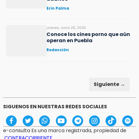
Erin Palma
Jueves, Junio 26, 2025
Conoce los cines porno que aún
operan en Puebla
Redacción
Siguiente →
SIGUENOS EN NUESTRAS REDES SOCIALES
e-consulta Es una marca registrada, propiedad de
CONTRACORRIENTE