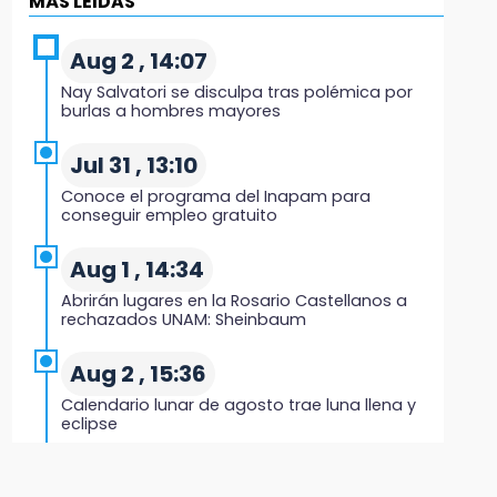
MÁS LEIDAS
11:11
Tragedia en Tehuacán; adolescente fallece al
Aug 2 , 14:07
ser arrollado en ciclovía
Nay Salvatori se disculpa tras polémica por
burlas a hombres mayores
11:04
Puebla será sede del festival "Cuenta Sueños"
Jul 31 , 13:10
de narración oral
Conoce el programa del Inapam para
conseguir empleo gratuito
10:51
México Canta: Puebla queda fuera pese a
Aug 1 , 14:34
lograr 470 registros
Abrirán lugares en la Rosario Castellanos a
rechazados UNAM: Sheinbaum
10:38
Muestra Estatal PECDA 2026 reúne 42
Aug 2 , 15:36
proyectos artísticos en Puebla
Calendario lunar de agosto trae luna llena y
eclipse
9:43
Pericos de Puebla cierran con derrota y van
Jul 31 , 12:59
por Campeche