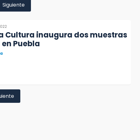
Siguiente
2022
a Cultura inaugura dos muestras
s en Puebla
ra
uiente