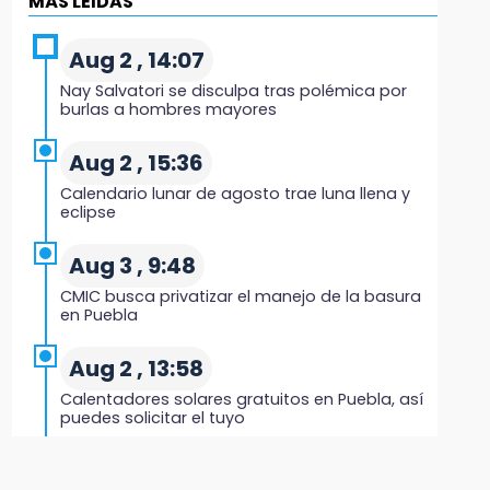
MÁS LEIDAS
Regresa Sheinbaum a Puebla y entrega
viviendas: programa avanza 30 %
Aug 2 , 14:07
18:11
Nay Salvatori se disculpa tras polémica por
México hace historia: tricampeón de
burlas a hombres mayores
Centroamericanos
Aug 2 , 15:36
17:24
Calendario lunar de agosto trae luna llena y
El Quintalero: la panadería de Izúcar que
eclipse
elabora pan de conejo para Santo Domingo
Aug 3 , 9:48
17:20
CMIC busca privatizar el manejo de la basura
Conductora se estampa contra vivienda y
en Puebla
mata a trabajador en Tehuacán
Aug 2 , 13:58
17:18
Calentadores solares gratuitos en Puebla, así
Advierten sanciones por estacionarse en
puedes solicitar el tuyo
avenida de Tlatlauquitepec
Aug 2 , 12:19
17:15