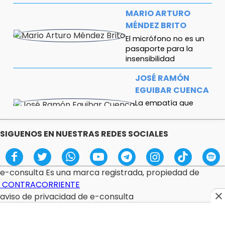
MARIO ARTURO
MÉNDEZ BRITO
El micrófono no es un
pasaporte para la
insensibilidad
JOSÉ RAMÓN
EGUIBAR CUENCA
La empatía que
mostramos
depende de cómo
dormimos
SIGUENOS EN NUESTRAS REDES SOCIALES
JOSÉL MOCTEZUMA
Armenta no solapará
e-consulta Es una marca registrada, propiedad de
gobernantes fantoches y
CONTRACORRIENTE
omisos
aviso de privacidad de e-consulta