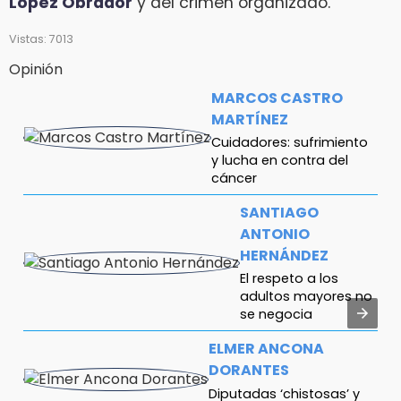
López Obrador
y del crimen organizado.
Vistas: 7013
Opinión
MARCOS CASTRO
MARTÍNEZ
Cuidadores: sufrimiento
y lucha en contra del
cáncer
SANTIAGO
ANTONIO
HERNÁNDEZ
El respeto a los
adultos mayores no
se negocia
ELMER ANCONA
DORANTES
Diputadas ‘chistosas’ y