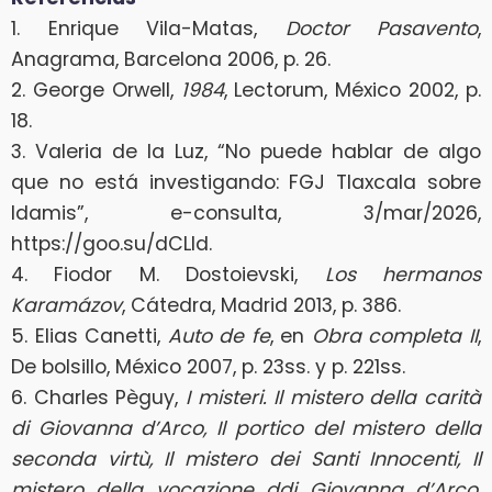
1. Enrique Vila-Matas,
Doctor Pasavento
,
Anagrama, Barcelona 2006, p. 26.
2. George Orwell,
1984
, Lectorum, México 2002, p.
18.
3. Valeria de la Luz, “No puede hablar de algo
que no está investigando: FGJ Tlaxcala sobre
Idamis”, e-consulta, 3/mar/2026,
https://goo.su/dCLld.
4. Fiodor M. Dostoievski,
Los hermanos
Karamázov
, Cátedra, Madrid 2013, p. 386.
5. Elias Canetti,
Auto de fe
, en
Obra completa II
,
De bolsillo, México 2007, p. 23ss. y p. 221ss.
6. Charles Pèguy,
I misteri. Il mistero della carità
di Giovanna d’Arco, Il portico del mistero della
seconda virtù, Il mistero dei Santi Innocenti, Il
mistero della vocazione ddi Giovanna d’Arco,