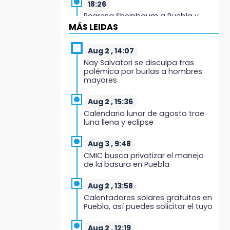
18:26
Regresa Sheinbaum a Puebla y
entrega viviendas: programa
MÁS LEIDAS
avanza 30 %
Aug 2 , 14:07
18:11
Nay Salvatori se disculpa tras
México hace historia: tricampeón
polémica por burlas a hombres
de Centroamericanos
mayores
17:24
Aug 2 , 15:36
El Quintalero: la panadería de
Calendario lunar de agosto trae
Izúcar que elabora pan de conejo
luna llena y eclipse
para Santo Domingo
Aug 3 , 9:48
17:20
CMIC busca privatizar el manejo
Conductora se estampa contra
de la basura en Puebla
vivienda y mata a trabajador en
Tehuacán
Aug 2 , 13:58
Calentadores solares gratuitos en
17:18
Puebla, así puedes solicitar el tuyo
Advierten sanciones por
estacionarse en avenida de
Tlatlauquitepec
Aug 2 , 12:19