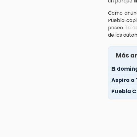
un parque li
Como anunc
Puebla capi
paseo. La c
de los autom
Más ar
El domin
Aspira a 
Puebla C