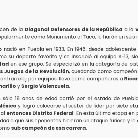
ucen de la
Diagonal Defensores de la República
a la
V
pularmente como Monumento al Taco, lo harán en seis 
o
nació en Puebla en 1933. En 1946, desde adolescente
mo su deporte favorito y se inscribió al equipo S-13, s
edad
en ese grupo. Se especializó en la categoría de pist
s Juegos de la Revolución
, quedando como campeón d
ontrarreloj por equipos, llevó como compañeros a
Rica
arillo
y
Sergio Valenzuela
.
n sólo 18 años de edad corrió por el estado de Puebl
México
y logró colocarse el suéter de líder por siete et
al
entonces Distrito Federal
. En esta última etapa en 
idad a que sus oponentes hicieran un ataque furioso y lo
como
sub campeón de esa carrera
.