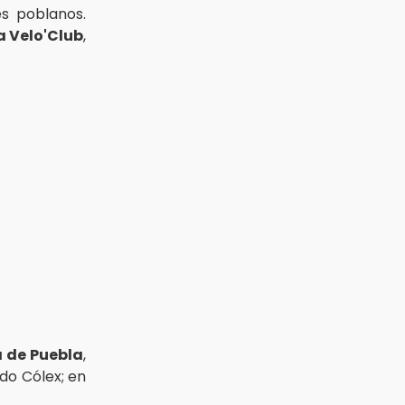
Aug 3 , 18:05
es poblanos.
Gobierno busca nuevos vuelos
a Velo'Club
,
para aeropuerto; 4 de los 12
nuevos peligran
Aug 2 , 12:04
Gas LP baja en Puebla, aprovecha
el precio esta semana
a de Puebla
,
do Cólex; en