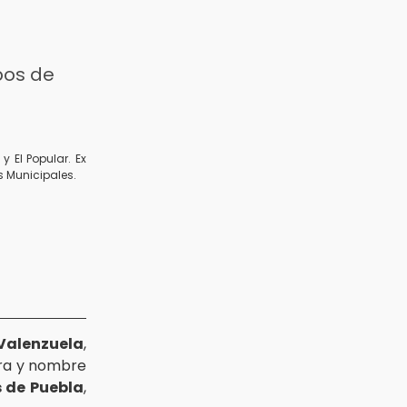
pos de
y El Popular. Ex
s Municipales.
Valenzuela
,
ura y nombre
 de Puebla
,