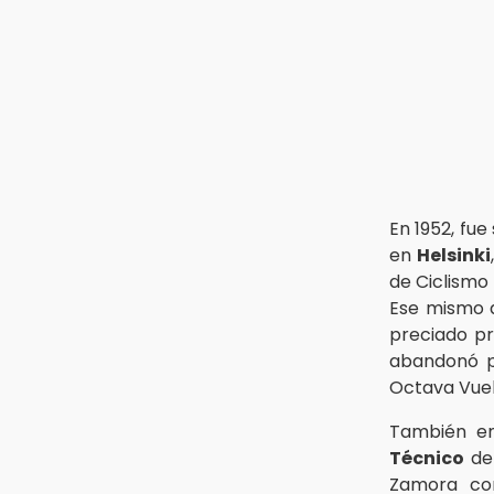
En 1952, fue
en
Helsinki
de Ciclismo 
Ese mismo a
preciado pri
abandonó po
Octava Vuel
También e
Técnico
de
Zamora con