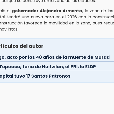
neal que se construye en la zona de los estadios.
ió el
gobernador Alejandro Armenta
, la zona de lo
tal tendrá una nueva cara en el 2026 con la construcc
onstrucción favorece la movilidad en la zona, pues redu
ovilistas.
tículos del autor
go, acto por los 40 años de la muerte de Murad
Tepeaca; feria de Huitzilan; el PRI; la ELDP
apital tuvo 17 Santos Patronos