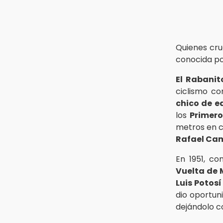
Quienes cr
conocida po
El Rabanit
ciclismo co
chico de 
los
Primero
metros en c
Rafael Cam
En 1951, co
Vuelta de 
Luis Potosí
dio oportun
dejándolo 