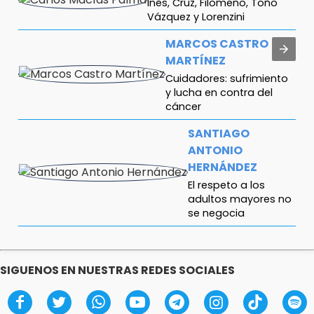
Inés, Cruz, Filomeno, Toño
Vázquez y Lorenzini
MARCOS CASTRO
MARTÍNEZ
Cuidadores: sufrimiento
y lucha en contra del
cáncer
SANTIAGO
ANTONIO
HERNÁNDEZ
El respeto a los
adultos mayores no
se negocia
FERNANDO ABRAJÁN
¿Diputadas o influencers?
SIGUENOS EN NUESTRAS REDES SOCIALES
ANTONIO ABASCAL
Gestas de capitán