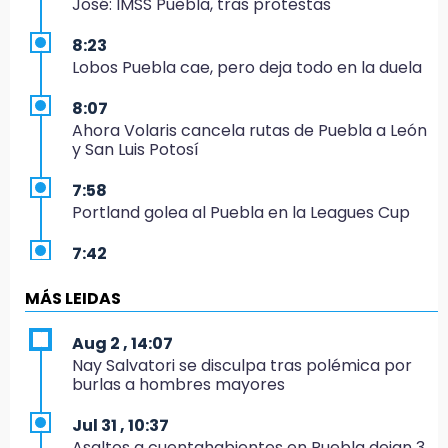
José: IMSS Puebla, tras protestas
8:23
Lobos Puebla cae, pero deja todo en la duela
8:07
Ahora Volaris cancela rutas de Puebla a León
y San Luis Potosí
7:58
Portland golea al Puebla en la Leagues Cup
7:42
México y Perú reanudan relaciones tras
salvoconducto a Betssy Chávez
MÁS LEIDAS
21:58
Aug 2 , 14:07
¡México, campeón de oro!
Nay Salvatori se disculpa tras polémica por
burlas a hombres mayores
21:26
Mezcal y artesanías de palma frenan la
Jul 31 , 10:37
migración en Caltepec, Puebla
Asaltos a cuentahabientes en Puebla dejan 3