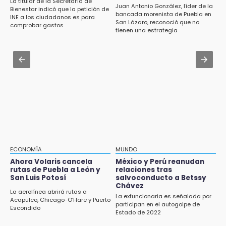
16:48
La titular de la Secretaría de
Juan Antonio González, líder de la
Bienestar indicó que la petición de
Puebla lista para el Campeonato Nacional de
Jul 31 , 13:46
bancada morenista de Puebla en
INE a los ciudadanos es para
Béisbol Pre-Iniciación 5-6 Años 2026
San Lázaro, reconoció que no
Certifícate como operador de transporte en
comprobar gastos
tienen una estrategia
Icatep
16:37
Inscríbete al programa de liderazgo juvenil
Jul 31 , 14:02
en Puebla
Prepárate para lluvias intensas por frente
frío en Puebla
16:31
Tras año y medio arrancará construcción del
Ecoparque Tlalli-Malinche
16:01
Artemisa niega uso electoral del programa
Agua para el Bienestar
ECONOMÍA
MUNDO
Ahora Volaris cancela
México y Perú reanudan
15:57
rutas de Puebla a León y
relaciones tras
Texmelucan abren convocatoria de Huertos
San Luis Potosí
salvoconducto a Betssy
de Traspatio para grupos vulnerables
Chávez
La aerolínea abrirá rutas a
La exfuncionaria es señalada por
Acapulco, Chicago-O’Hare y Puerto
participan en el autogolpe de
15:43
Escondido
Estado de 2022
Investigan presunta reventa de más de 100