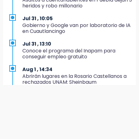
heridos y robo millonario
21:04
Isaac del Toro seguirá con UAE hasta 2031
Jul 31 , 10:05
Gobierno y Google van por laboratorio de IA
20:45
en Cuautlancingo
Pensé que me iban a matar: Alberto narra lo
que vivió en un secuestro exprés
Jul 31 , 13:10
Conoce el programa del Inapam para
20:09
conseguir empleo gratuito
Black Tiger IV hará su presentación en la
Arena Puebla
Aug 1 , 14:34
Abrirán lugares en la Rosario Castellanos a
19:54
rechazados UNAM: Sheinbaum
Investigación de ASE a Tlatehui y Cuautle no
es politiquería, es por posible desfalco al
Aug 2 , 15:36
erario
Calendario lunar de agosto trae luna llena y
eclipse
19:45
Estado invertirá en unidades médicas del
Jul 31 , 12:59
IMSS-Bienestar y el SEDIF
Aprovecha las Ferias de Paz con consultas
médicas gratis en Puebla
19:35