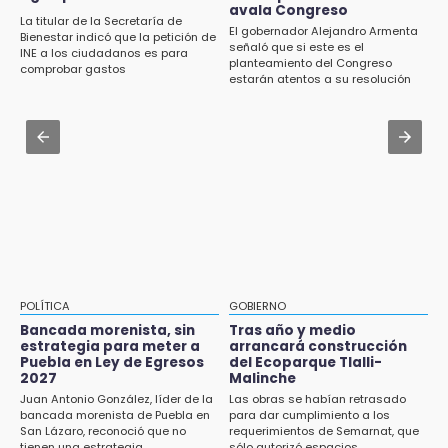
Icatep
avala Congreso
lotes en panteón de Tehuacán
La titular de la Secretaría de
El gobernador Alejandro Armenta
Bienestar indicó que la petición de
Jul 31 , 14:02
señaló que si este es el
INE a los ciudadanos es para
15:32
planteamiento del Congreso
Prepárate para lluvias intensas por frente
comprobar gastos
Roban bicicleta en menos de un minuto en
estarán atentos a su resolución
frío en Puebla
plaza de Libres
Jul 31 , 13:35
15:26
El mexicano Karim López firma contrato
Grupo armado asalta gasera en San Andrés
multianual con Memphis Grizzlies
Cholula
15:21
Texmelucan contará con más de 500
cámaras de videovigilancia
15:08
POLÍTICA
GOBIERNO
Huitzilan de Serdán espera hasta 30 mil
Bancada morenista, sin
Tras año y medio
visitantes en feria
estrategia para meter a
arrancará construcción
Puebla en Ley de Egresos
del Ecoparque Tlalli-
2027
Malinche
15:07
Juan Antonio González, líder de la
Las obras se habían retrasado
Rastro de Atlixco descarta clembuterol y
bancada morenista de Puebla en
para dar cumplimiento a los
alerta por mataderos clandestinos
San Lázaro, reconoció que no
requerimientos de Semarnat, que
tienen una estrategia
sólo autorizó espacios