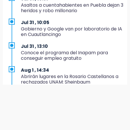
19:35
Asaltos a cuentahabientes en Puebla dejan 3
De la Vega niega venta de Bravos
heridos y robo millonario
19:34
Jul 31 , 10:05
Desalojan a dos comerciantes en Valsequillo
Gobierno y Google van por laboratorio de IA
por invasión en zona de Conagua
en Cuautlancingo
19:18
Jul 31 , 13:10
Bancada morenista, sin estrategia para
Conoce el programa del Inapam para
meter a Puebla en Ley de Egresos 2027
conseguir empleo gratuito
18:54
Aug 1 , 14:34
Gobierno rehabilitará el drenaje del Hospital
Abrirán lugares en la Rosario Castellanos a
de Especialidades del Issstep
rechazados UNAM: Sheinbaum
18:49
Jul 31 , 12:59
Sujeto asalta banco en Plaza Dorada tras
Aprovecha las Ferias de Paz con consultas
amenazar con supuesto explosivo
médicas gratis en Puebla
18:43
Aug 2 , 15:36
Renuncia Norman Campos, responsable de
Calendario lunar de agosto trae luna llena y
ciclovías de Chedraui
eclipse