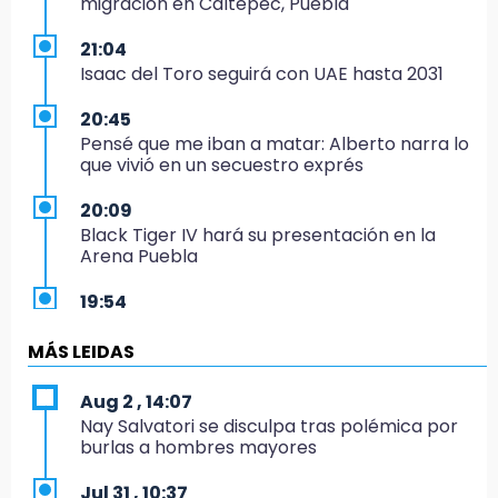
migración en Caltepec, Puebla
21:04
Isaac del Toro seguirá con UAE hasta 2031
20:45
Pensé que me iban a matar: Alberto narra lo
que vivió en un secuestro exprés
20:09
Black Tiger IV hará su presentación en la
Arena Puebla
19:54
Investigación de ASE a Tlatehui y Cuautle no
es politiquería, es por posible desfalco al
MÁS LEIDAS
erario
Aug 2 , 14:07
19:45
Nay Salvatori se disculpa tras polémica por
Estado invertirá en unidades médicas del
burlas a hombres mayores
IMSS-Bienestar y el SEDIF
Jul 31 , 10:37