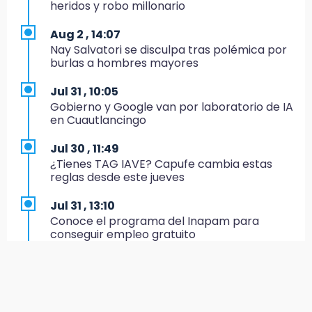
Centro Histórico: recuperan botín
heridos y robo millonario
22:09
Aug 2 , 14:07
México Sub-20 aplasta a Panamá y sella su
Nay Salvatori se disculpa tras polémica por
boleto al Mundial 2027
burlas a hombres mayores
21:33
Jul 31 , 10:05
Mora vale más que Messi en la Leagues Cup
Gobierno y Google van por laboratorio de IA
en Cuautlancingo
20:45
Se acerca la justicia para Aldo Padilla: Édgar
Jul 30 , 11:49
sería sentenciado en un mes
¿Tienes TAG IAVE? Capufe cambia estas
reglas desde este jueves
20:40
Coleadero repartirá hasta 205 mil pesos en
Jul 31 , 13:10
Puebla
Conoce el programa del Inapam para
conseguir empleo gratuito
20:26
Hombre es asesinado a balazos en el centro
Aug 1 , 14:34
de Tenampulco
Abrirán lugares en la Rosario Castellanos a
rechazados UNAM: Sheinbaum
19:49