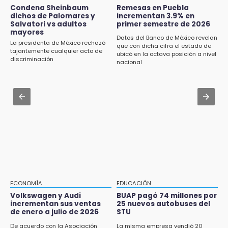
nogada más auténtico de la Sierra Norte
Jul 30 , 13:40
Condena Sheinbaum
Remesas en Puebla
dichos de Palomares y
incrementan 3.9% en
Artistas de Izúcar podrán solicitar apoyos de
Salvatori vs adultos
primer semestre de 2026
17:11
hasta 70 mil pesos con Equiparte
mayores
¡México aplasta a Panamá y va por el oro en
Datos del Banco de México revelan
La presidenta de México rechazó
que con dicha cifra el estado de
Santo Domingo 2026!
Jul 30 , 14:45
tajantemente cualquier acto de
ubicó en la octava posición a nivel
discriminación
Concacaf rechaza plan de la FIFA para
nacional
16:57
vender participación de sus torneos
Tramita tu RFC en línea sin salir de casa
mediante el SAT
Jul 31 , 14:22
Robos a cuentahabientes en Puebla, por
16:40
filtraciones desde bancos: SSP
Inauguran la rehabilitación del bajo puente
en Texmelucan
16:26
Reclamo por obras deriva en intercambio
con alcalde de Juan Galindo
ECONOMÍA
EDUCACIÓN
16:24
Volkswagen y Audi
BUAP pagó 74 millones por
incrementan sus ventas
25 nuevos autobuses del
Volkswagen y Audi incrementan sus ventas
de enero a julio de 2026
STU
de enero a julio de 2026
De acuerdo con la Asociación
La misma empresa vendió 20