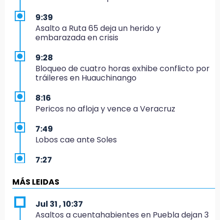
9:39
Asalto a Ruta 65 deja un herido y
embarazada en crisis
9:28
Bloqueo de cuatro horas exhibe conflicto por
tráileres en Huauchinango
8:16
Pericos no afloja y vence a Veracruz
7:49
Lobos cae ante Soles
7:27
Por asesinato y desaparición desafueran a 2
ediles de MC en Veracruz
MÁS LEIDAS
6:48
Jul 31 , 10:37
Detienen a 4 que asaltaron el Coppel del
Asaltos a cuentahabientes en Puebla dejan 3