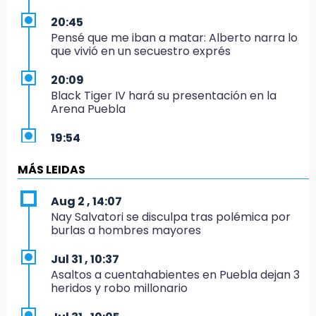
20:45
Pensé que me iban a matar: Alberto narra lo
que vivió en un secuestro exprés
20:09
Black Tiger IV hará su presentación en la
Arena Puebla
19:54
Investigación de ASE a Tlatehui y Cuautle no
es politiquería, es por posible desfalco al
MÁS LEIDAS
erario
Aug 2 , 14:07
19:45
Nay Salvatori se disculpa tras polémica por
Estado invertirá en unidades médicas del
burlas a hombres mayores
IMSS-Bienestar y el SEDIF
Jul 31 , 10:37
19:35
Asaltos a cuentahabientes en Puebla dejan 3
De la Vega niega venta de Bravos
heridos y robo millonario
19:34