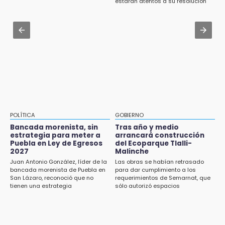
Roban bicicleta en menos de un minuto en
estarán atentos a su resolución
Icatep
plaza de Libres
Jul 31 , 14:02
15:26
Prepárate para lluvias intensas por frente
Grupo armado asalta gasera en San Andrés
frío en Puebla
Cholula
15:21
Texmelucan contará con más de 500
cámaras de videovigilancia
15:08
POLÍTICA
GOBIERNO
Huitzilan de Serdán espera hasta 30 mil
Bancada morenista, sin
Tras año y medio
visitantes en feria
estrategia para meter a
arrancará construcción
Puebla en Ley de Egresos
del Ecoparque Tlalli-
2027
Malinche
15:07
Juan Antonio González, líder de la
Las obras se habían retrasado
Rastro de Atlixco descarta clembuterol y
bancada morenista de Puebla en
para dar cumplimiento a los
alerta por mataderos clandestinos
San Lázaro, reconoció que no
requerimientos de Semarnat, que
tienen una estrategia
sólo autorizó espacios
ecoturísticos
15:03
Cholula estrena agenda cultural con siete
actividades