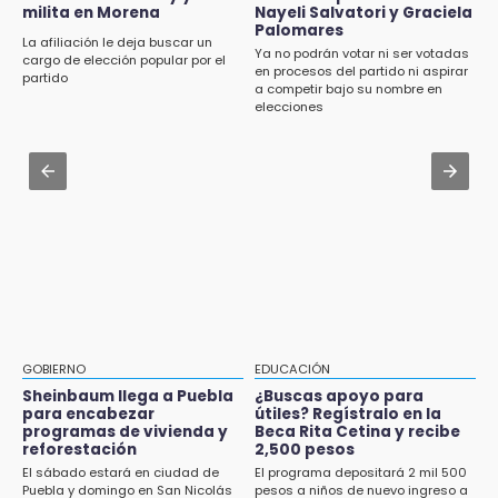
16:48
milita en Morena
Nayeli Salvatori y Graciela
Aug 2 , 13:14
Por segundo día, podan árboles en zona del
Palomares
Consulta cuándo y dónde te toca participar
La afiliación le deja buscar un
parque de Paseo de San Francisco
Ya no podrán votar ni ser votadas
en la nueva ley indígena en Puebla
cargo de elección popular por el
en procesos del partido ni aspirar
partido
a competir bajo su nombre en
16:30
Aug 1 , 16:02
elecciones
Delegado de Bienestar ofrece asamblea de
Caen aserraderos ilegales en Chignahuapan
Morena en oficinas de Cohuecan
y Aquixtla; decomisan 330 m³ de madera
16:13
Aug 2 , 10:42
Cabildo de Acatlán rechaza propuesta de
Cartonería da vida a la gastronomía en
nuevo secretario general de la alcaldesa
desfile de mojigangas de Atlixco 2026
16:05
Doce años después, gobierno intervendrá de
nuevo la Ex-Hacienda de Chautla
16:01
GOBIERNO
EDUCACIÓN
¡El Lobo Mexicano está de vuelta!
Sheinbaum llega a Puebla
¿Buscas apoyo para
para encabezar
útiles? Regístralo en la
programas de vivienda y
Beca Rita Cetina y recibe
15:49
reforestación
2,500 pesos
Indigna a madre de Karla Valeria publicación
El sábado estará en ciudad de
El programa depositará 2 mil 500
de su yerno Yeudiel
Puebla y domingo en San Nicolás
pesos a niños de nuevo ingreso a