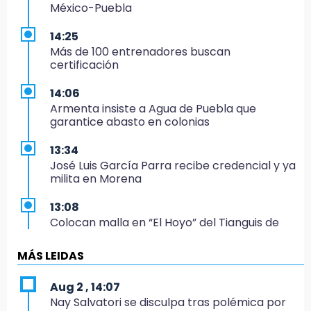
México-Puebla
14:25
Más de 100 entrenadores buscan
certificación
14:06
Armenta insiste a Agua de Puebla que
garantice abasto en colonias
13:34
José Luis García Parra recibe credencial y ya
milita en Morena
13:08
Colocan malla en “El Hoyo” del Tianguis de
Texmelucan por presunto mandato judicial
MÁS LEIDAS
12:02
¡México cierra con oro en natación artística!
Aug 2 , 14:07
Nay Salvatori se disculpa tras polémica por
11:24