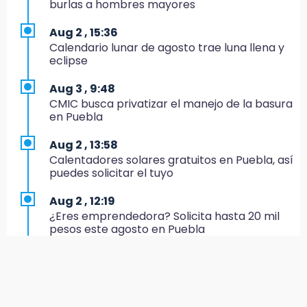
burlas a hombres mayores
Morena suspende derechos partidistas de
Nayeli Salvatori y Graciela Palomares
Aug 2 , 15:36
Calendario lunar de agosto trae luna llena y
10:49
eclipse
Denuncian ola de robos y falta de patrullaje
en San Baltazar Campeche
Aug 3 , 9:48
CMIC busca privatizar el manejo de la basura
10:06
en Puebla
¡Comienza el camino! Pericos abre la serie
ante Campeche
Aug 2 , 13:58
Calentadores solares gratuitos en Puebla, así
9:18
puedes solicitar el tuyo
Sheinbaum llega a Puebla para encabezar
programas de vivienda y reforestación
Aug 2 , 12:19
¿Eres emprendedora? Solicita hasta 20 mil
9:03
pesos este agosto en Puebla
Muere Jorge Messi
Aug 1 , 17:55
8:21
Comprarán 119 motos y patrullas para el
¡México vuelve a los Olímpicos!
CECSNSP en Puebla