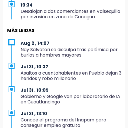
19:34
Desalojan a dos comerciantes en Valsequillo
por invasión en zona de Conagua
19:18
MÁS LEIDAS
Bancada morenista, sin estrategia para
meter a Puebla en Ley de Egresos 2027
Aug 2 , 14:07
Nay Salvatori se disculpa tras polémica por
18:54
burlas a hombres mayores
Gobierno rehabilitará el drenaje del Hospital
de Especialidades del Issstep
Jul 31 , 10:37
Asaltos a cuentahabientes en Puebla dejan 3
18:49
heridos y robo millonario
Sujeto asalta banco en Plaza Dorada tras
amenazar con supuesto explosivo
Jul 31 , 10:05
Gobierno y Google van por laboratorio de IA
18:43
en Cuautlancingo
Renuncia Norman Campos, responsable de
ciclovías de Chedraui
Jul 31 , 13:10
Conoce el programa del Inapam para
18:13
conseguir empleo gratuito