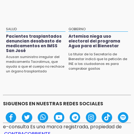
actividades
15:01
Gobierno de Puebla respaldará Concejo
Municipal de Acatlán si avala Congreso
SALUD
GOBIERNO
Pacientes trasplantados
Artemisa niega uso
14:56
denuncian desabasto de
electoral del programa
Regístrate a la clase gratuita de ballet con
medicamentos en IMSS
Agua para el Bienestar
San José
Elisa Carrillo en Puebla
La titular de la Secretaría de
Acusan suministro irregular del
Bienestar indicó que la petición de
medicamento Tacrolimus, que
14:43
INE a los ciudadanos es para
ayuda a que el cuerpo no rechace
comprobar gastos
Conductor de Atencingo resulta lesionado al
un órgano trasplantado
volcar en libramiento de Tepeojuma
14:40
Tres incendios movilizan a Bomberos y
Protección Civil en menos de 24 horas
SIGUENOS EN NUESTRAS REDES SOCIALES
e-consulta Es una marca registrada, propiedad de
CONTRACORRIENTE