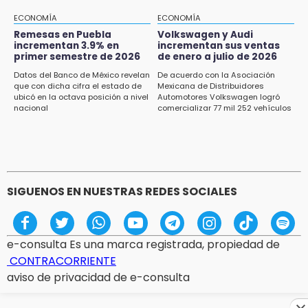
Puebla vibrará con una noche de fútbol,
béisbol y basquetbol
ECONOMÍA
ECONOMÍA
Remesas en Puebla
Volkswagen y Audi
incrementan 3.9% en
incrementan sus ventas
14:54
primer semestre de 2026
de enero a julio de 2026
Padres denuncian presunto hallazgo de
droga en telesecundaria de Chicontla
Datos del Banco de México revelan
De acuerdo con la Asociación
que con dicha cifra el estado de
Mexicana de Distribuidores
ubicó en la octava posición a nivel
Automotores Volkswagen logró
14:38
nacional
comercializar 77 mil 252 vehículos
ASF exige aclarar recursos por casi 10
millones al gobierno de Izúcar
SIGUENOS EN NUESTRAS REDES SOCIALES
e-consulta Es una marca registrada, propiedad de
CONTRACORRIENTE
aviso de privacidad de e-consulta