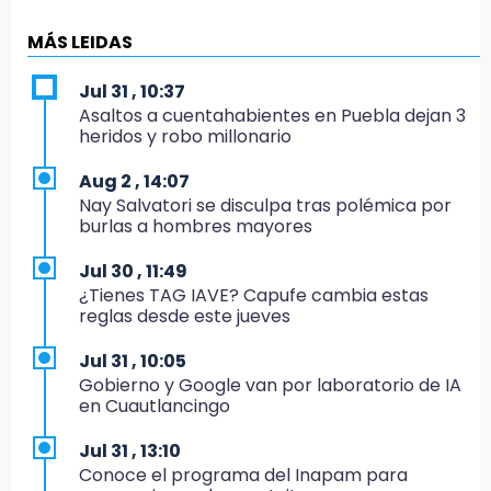
19:33
Hallan sin vida a mujer y sus dos hijos en
MÁS LEIDAS
vivienda de Huauchinango
Jul 31 , 10:37
19:27
Asaltos a cuentahabientes en Puebla dejan 3
Identifican a dos hermanos asesinados cerca
heridos y robo millonario
de la Central de Abastos de Huixcolotla
Aug 2 , 14:07
19:22
Nay Salvatori se disculpa tras polémica por
Supervisa rectora Lilia Cedillo proceso de
burlas a hombres mayores
inscripción del nivel superior
Jul 30 , 11:49
19:09
¿Tienes TAG IAVE? Capufe cambia estas
Checo y Cadillac, en blanco antes del parón
reglas desde este jueves
19:00
Jul 31 , 10:05
SSP pagará 63 millones por mantenimiento a
Gobierno y Google van por laboratorio de IA
cámaras y luminaria del Periférico
en Cuautlancingo
18:14
Jul 31 , 13:10
Remesas en Puebla incrementan 3.9% en
Conoce el programa del Inapam para
primer semestre de 2026