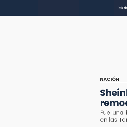
Inici
NACIÓN
Shei
remod
Fue una 
en las Te