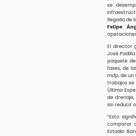
se desemp
13:26
infraestruc
Ya instalan más de 2 mil luces
llegada de 
para fiestas patrias en el Centro
Histórico
Felipe Án
operaciones
12:55
Aranza López, la poblana que tocó
El director
la gloria
José Padill
paquete d
fases, de l
mdp, de un 
trabajos se 
Última Espe
de drenaje, 
sin reducir 
“Esto signi
comparar co
Estadio Ban