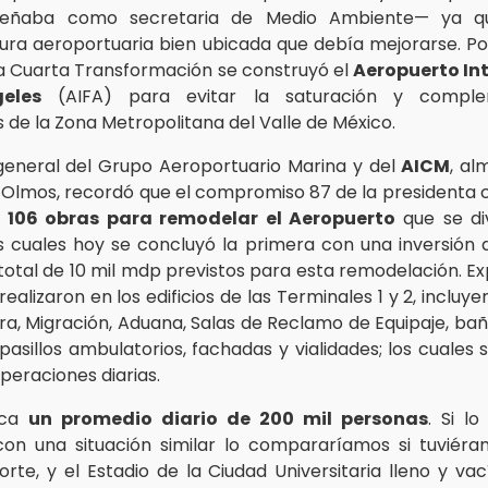
eñaba como secretaria de Medio Ambiente— ya q
tura aeroportuaria bien ubicada que debía mejorarse. Por
la Cuarta Transformación se construyó el
Aeropuerto In
geles
(AIFA) para evitar la saturación y comple
 de la Zona Metropolitana del Valle de México.
 general del Grupo Aeroportuario Marina y del
AICM
, al
a Olmos, recordó que el compromiso 87 de la presidenta 
e
106 obras para remodelar el Aeropuerto
que se di
as cuales hoy se concluyó la primera con una inversión 
total de 10 mil mdp previstos para esta remodelación. Exp
realizaron en los edificios de las Terminales 1 y 2, incluy
ra, Migración, Aduana, Salas de Reclamo de Equipaje, bañ
pasillos ambulatorios, fachadas y vialidades; los cuales 
operaciones diarias.
fica
un promedio diario de 200 mil personas
. Si l
n una situación similar lo compararíamos si tuviéra
orte, y el Estadio de la Ciudad Universitaria lleno y vac