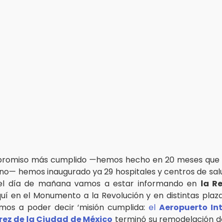
promiso más cumplido —hemos hecho en 20 meses que 
rno— hemos inaugurado ya 29 hospitales y centros de sa
el día de mañana vamos a estar informando en
la R
uí en el Monumento a la Revolución y en distintas plaza
os a poder decir ‘misión cumplida:
el
Aeropuerto In
rez de la Ciudad de México
terminó su remodelación d