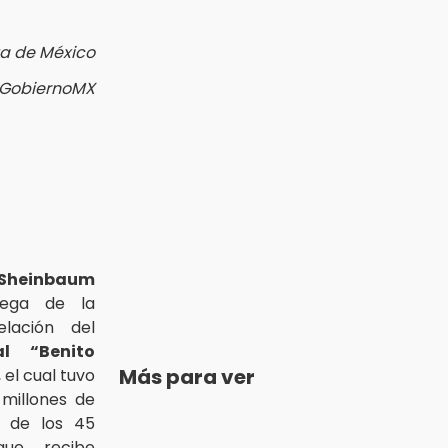
a de México
@GobiernoMX
Sheinbaum
ega de la
lación del
al “Benito
Más para ver
, el cual tuvo
 millones de
o de los 45
que recibe