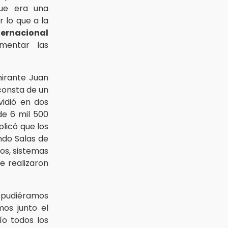
ue era una
 lo que a la
ternacional
mentar las
mirante Juan
consta de un
vidió en dos
de 6 mil 500
licó que los
endo Salas de
os, sistemas
se realizaron
o pudiéramos
mos junto el
ío todos los