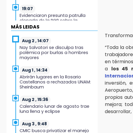
19:07
Evidenciaron presunta patrulla
clonada de la PGR sobre la
Cuacnopalan-Oaxaca
MÁS LEIDAS
Transforma
19:04
Aug 2 , 14:07
Directora de Orquesta Symphonia
“Toda la ob
Nay Salvatori se disculpa tras
UDLAP dirige agrupaciones de talla
polémica por burlas a hombres
trabajadore
internacional
mayores
en términos 
18:14
a
los 45 
Aug 1 , 14:34
EE. UU. Sub-20 avanza a la final de
Internacio
Abrirán lugares en la Rosario
CONCACAF
Castellanos a rechazados UNAM:
inversión,
Sheinbaum
Aeropuerto
17:50
propios aut
Van 17 denuncias por delitos
Aug 2 , 15:36
ambientales, pero no hay
mejora; to
Calendario lunar de agosto trae
detenidos por incendios
desarrollar,
luna llena y eclipse
17:01
Aug 3 , 9:48
Vecinos de Atlixco-Metepec
CMIC busca privatizar el manejo
denuncian inseguridad en