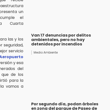
estructura
presenta un
cumple el
a Cuarta
Van 17 denuncias por delitos
ra las y los
ambientales, pero no hay
detenidos por incendios
r seguridad,
ejor servicio
Medio Ambiente
Aeropuerto
versión y esa
nerados del
o que de los
rtió para la
 la vamos a
Por segundo día, podan árboles
en zona del parque de Paseo de