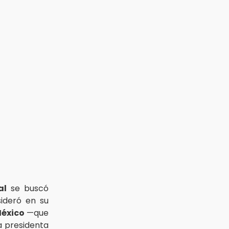
al
se buscó
sideró en su
México
—que
a presidenta