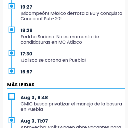
19:27
¡Bicampeón! México derrota a EU y conquista
Concacaf Sub-20!
18:28
Fedrha Suriano: No es momento de
candidaturas en MC Atlixco
17:30
¡Jalisco se corona en Puebla!
16:57
Los Voladores de Papantla vuelven a Izúcar y
cierran festejos de Santo Domingo
MÁS LEIDAS
16:50
Aug 3 , 9:48
México va por el oro y el boleto olímpico en
CMIC busca privatizar el manejo de la basura
Flag Football
en Puebla
16:34
Aug 3 , 11:07
Memes y críticas surten efecto; modifican
Aprovecha; Volkswagen abre vacantes para