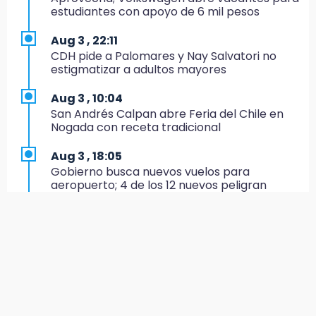
colores del parque en Chalchicomula
estudiantes con apoyo de 6 mil pesos
16:00
Aug 3 , 22:11
MC reorganiza su estructura en Atlixco y
CDH pide a Palomares y Nay Salvatori no
nombra a Julio Águila dirigente
estigmatizar a adultos mayores
15:17
Aug 3 , 10:04
Operativo en Atencingo deja un detenido y
San Andrés Calpan abre Feria del Chile en
una motocicleta recuperada
Nogada con receta tradicional
15:07
Aug 3 , 18:05
Cantona gana torneo INAH y sella convenio
Gobierno busca nuevos vuelos para
con Puebla
aeropuerto; 4 de los 12 nuevos peligran
14:55
Aug 3 , 11:16
Estación de bomberos de San Ramón "medio
El influencer Gio Pita sufre secuestro exprés
funciona"
en Uber de Puebla
14:50
Aug 3 , 9:49
Campesinos hallan dos cuerpos en estado
Manifestantes exponen ante Sheinbaum
de descomposición en Ahuatlán
crisis política en Acatlán