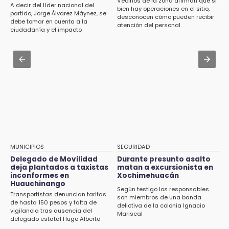
Vecinos de la zona afirman que si
A decir del líder nacional del
bien hay operaciones en el sitio,
Delegado de Movilidad deja plantados a
Aug 3 , 14:12
partido, Jorge Álvarez Máynez, se
desconocen cómo pueden recibir
taxistas inconformes en Huauchinango
debe tomar en cuenta a la
Se enfrentan ambulantes y policías en el
atención del personal
ciudadanía y el impacto
Zócalo; detienen a menor
ambiental
12:54
Amigos de Lisette Alvarado duda de versión
Aug 3 , 19:11
del homicidio-suicidio
Tri Sub-23 aplasta y avanza
12:50
¿Buscas trabajo? SPF ofrece sueldo de 13,607
y prestaciones: aplica en Puebla
12:44
Precio del gas LP baja en Puebla, aprovecha
esta semana
MUNICIPIOS
SEGURIDAD
Delegado de Movilidad
Durante presunto asalto
12:32
deja plantados a taxistas
matan a excursionista en
inconformes en
Xochimehuacán
Puebla busca revancha en la Leagues Cup
Huauchinango
Según testigo los responsables
Transportistas denuncian tarifas
12:14
son miembros de una banda
de hasta 150 pesos y falta de
delictiva de la colonia Ignacio
Obed Vargas gana confianza con el Atlético
vigilancia tras ausencia del
Mariscal
delegado estatal Hugo Alberto
Gutiérrez Rangel