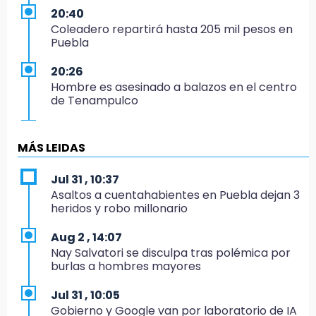
20:40
Coleadero repartirá hasta 205 mil pesos en
Puebla
20:26
Hombre es asesinado a balazos en el centro
de Tenampulco
19:49
BUAP pagó 74 millones por 25 nuevos
MÁS LEIDAS
autobuses del STU
Jul 31 , 10:37
19:33
Asaltos a cuentahabientes en Puebla dejan 3
Hallan sin vida a mujer y sus dos hijos en
heridos y robo millonario
vivienda de Huauchinango
Aug 2 , 14:07
19:27
Nay Salvatori se disculpa tras polémica por
Identifican a dos hermanos asesinados cerca
burlas a hombres mayores
de la Central de Abastos de Huixcolotla
Jul 31 , 10:05
19:22
Gobierno y Google van por laboratorio de IA