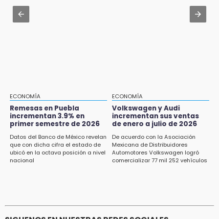
Tehuacán: Buscan devolver 10 mil placas y
Jul 30 , 13:40
licencias retenidas durante 15 años
Artistas de Izúcar podrán solicitar apoyos de
hasta 70 mil pesos con Equiparte
15:13
Fuga de agua cumple casi un mes sin ser
atendida en San Andrés Cholula
15:13
Armenta confirma apertura de siete nuevas
Casas Carmen Serdán
ECONOMÍA
ECONOMÍA
Remesas en Puebla
Volkswagen y Audi
incrementan 3.9% en
incrementan sus ventas
15:12
primer semestre de 2026
de enero a julio de 2026
Puebla vibrará con una noche de fútbol,
béisbol y basquetbol
Datos del Banco de México revelan
De acuerdo con la Asociación
que con dicha cifra el estado de
Mexicana de Distribuidores
ubicó en la octava posición a nivel
Automotores Volkswagen logró
14:54
nacional
comercializar 77 mil 252 vehículos
Padres denuncian presunto hallazgo de
droga en telesecundaria de Chicontla