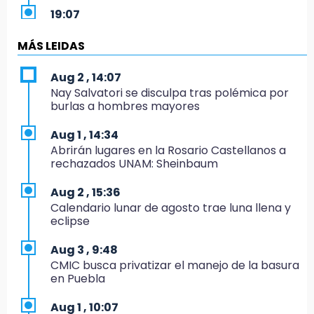
19:07
Evidenciaron presunta patrulla clonada de la
PGR sobre la Cuacnopalan-Oaxaca
MÁS LEIDAS
19:04
Aug 2 , 14:07
Directora de Orquesta Symphonia UDLAP
Nay Salvatori se disculpa tras polémica por
dirige agrupaciones de talla internacional
burlas a hombres mayores
18:14
Aug 1 , 14:34
EE. UU. Sub-20 avanza a la final de
Abrirán lugares en la Rosario Castellanos a
CONCACAF
rechazados UNAM: Sheinbaum
17:50
Aug 2 , 15:36
Van 17 denuncias por delitos ambientales,
Calendario lunar de agosto trae luna llena y
pero no hay detenidos por incendios
eclipse
17:01
Aug 3 , 9:48
Vecinos de Atlixco-Metepec denuncian
CMIC busca privatizar el manejo de la basura
inseguridad en caminos alternos por obra
en Puebla
carretera
Aug 1 , 10:07