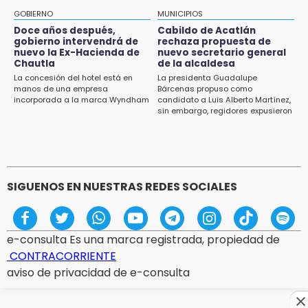
de muertes por diabetes
GOBIERNO
MUNICIPIOS
Doce años después,
Cabildo de Acatlán
13:54
gobierno intervendrá de
rechaza propuesta de
Falla convocatoria de inconformes de
nuevo la Ex-Hacienda de
nuevo secretario general
Acatlán durante gira de Armenta en Chila
Chautla
de la alcaldesa
La concesión del hotel está en
La presidenta Guadalupe
manos de una empresa
Bárcenas propuso como
13:48
incorporada a la marca Wyndham
candidato a Luis Alberto Martínez,
Estado de México llevará su cultura al
sin embargo, regidores expusieron
Festival Cervantino 2026
su inconformidad ya que fue la
única propuesta
13:26
Ya instalan más de 2 mil luces para fiestas
patrias en el Centro Histórico
SIGUENOS EN NUESTRAS REDES SOCIALES
e-consulta Es una marca registrada, propiedad de
CONTRACORRIENTE
aviso de privacidad de e-consulta