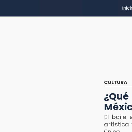
Inici
CULTURA
¿Qué 
Méxi
El baile
artístic
único