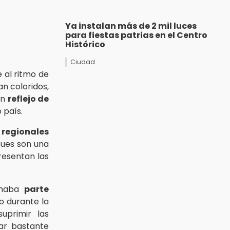
Ya instalan más de 2 mil luces
para fiestas patrias en el Centro
Histórico
Ciudad
e al ritmo de
an coloridos,
un
reflejo de
 país.
 regionales
pues son una
esentan las
ormaba
parte
ro durante la
suprimir las
ar bastante