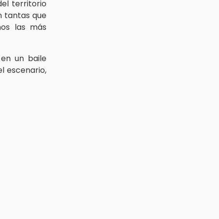
l territorio
en tantas que
mos las más
 en un baile
el escenario,