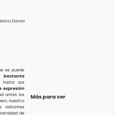
 México Danza
ue se puede
a bastante
 hasta sus
e expresión
ad antes los
Más para ver
ien, nuestro
 visitantes
iversidad de