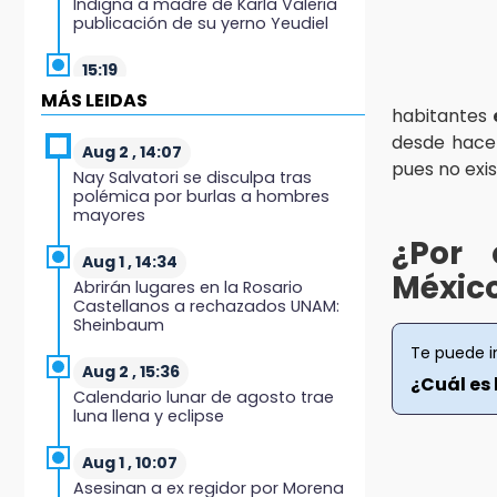
Indigna a madre de Karla Valeria
publicación de su yerno Yeudiel
15:19
Clausuran locales del mercado de
MÁS LEIDAS
Huauchinango; locatarios exigen
habitantes
soluciones
desde hace l
Aug 2 , 14:07
pues no exis
Nay Salvatori se disculpa tras
14:55
polémica por burlas a hombres
Escuelas de Molcaxac y
mayores
Tehuitzingo anuncian
¿Por 
inscripciones 2026-2027
Aug 1 , 14:34
Méxic
Abrirán lugares en la Rosario
14:49
Castellanos a rechazados UNAM:
Basura da mala imagen a la feria
Sheinbaum
de San Salvador El Seco
Te puede i
Aug 2 , 15:36
14:36
¿Cuál es 
Calendario lunar de agosto trae
Inician las finales del Campeonato
luna llena y eclipse
Nacional Infantil, Juvenil y de
Escaramuzas Puebla 2026
Aug 1 , 10:07
Asesinan a ex regidor por Morena
14:32