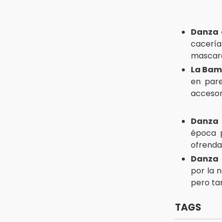
10:51
México Canta: Puebla queda fuera
Danza 
pese a lograr 470 registros
cacería
mascara
10:38
Muestra Estatal PECDA 2026 reúne
La Ba
42 proyectos artísticos en Puebla
en pare
accesor
Danza d
época p
ofrenda
Danza 
por la n
pero ta
TAGS