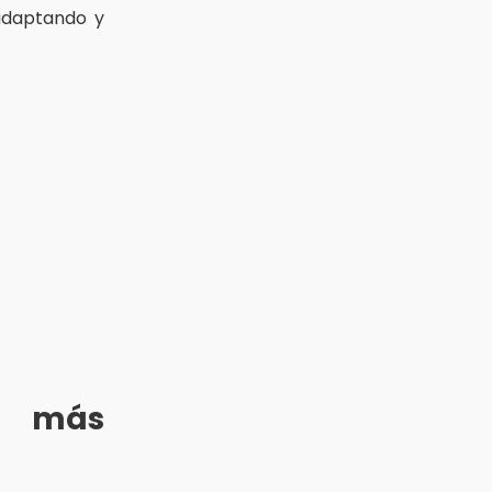
adaptando y
 más