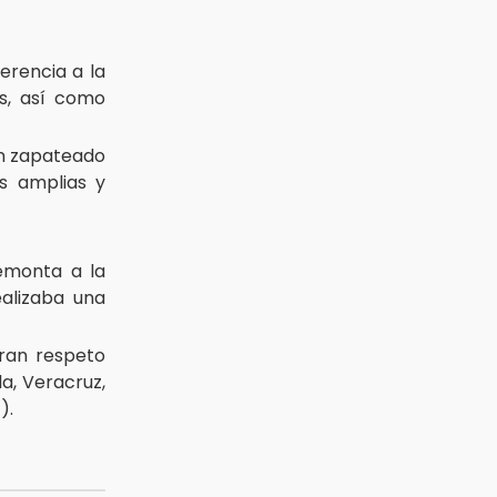
erencia a la
as, así como
 un zapateado
s amplias y
remonta a la
alizaba una
tran respeto
la, Veracruz,
G
).