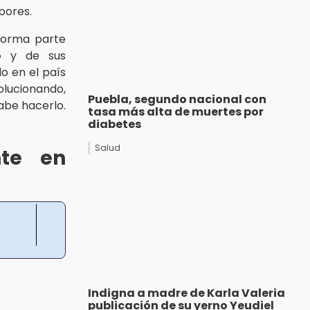
bores.
forma parte
o
y de sus
o en el país
volucionando,
Puebla, segundo nacional con
sabe hacerlo.
tasa más alta de muertes por
diabetes
Salud
nte en
Indigna a madre de Karla Valeria
publicación de su yerno Yeudiel