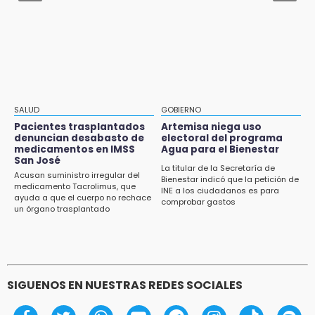
imagen de Coca-Cola
15:03
Cholula estrena agenda cultural con siete
actividades
15:01
Gobierno de Puebla respaldará Concejo
Municipal de Acatlán si avala Congreso
SALUD
GOBIERNO
Pacientes trasplantados
Artemisa niega uso
14:56
denuncian desabasto de
electoral del programa
Regístrate a la clase gratuita de ballet con
medicamentos en IMSS
Agua para el Bienestar
San José
Elisa Carrillo en Puebla
La titular de la Secretaría de
Acusan suministro irregular del
Bienestar indicó que la petición de
medicamento Tacrolimus, que
14:43
INE a los ciudadanos es para
ayuda a que el cuerpo no rechace
comprobar gastos
Conductor de Atencingo resulta lesionado al
un órgano trasplantado
volcar en libramiento de Tepeojuma
14:40
Tres incendios movilizan a Bomberos y
Protección Civil en menos de 24 horas
SIGUENOS EN NUESTRAS REDES SOCIALES