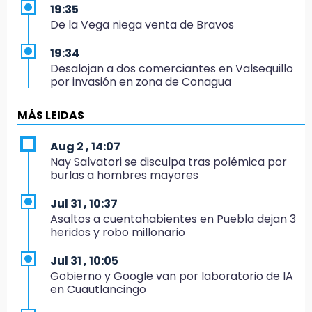
19:35
De la Vega niega venta de Bravos
19:34
Desalojan a dos comerciantes en Valsequillo
por invasión en zona de Conagua
19:18
MÁS LEIDAS
Bancada morenista, sin estrategia para
meter a Puebla en Ley de Egresos 2027
Aug 2 , 14:07
Nay Salvatori se disculpa tras polémica por
18:54
burlas a hombres mayores
Gobierno rehabilitará el drenaje del Hospital
de Especialidades del Issstep
Jul 31 , 10:37
Asaltos a cuentahabientes en Puebla dejan 3
18:49
heridos y robo millonario
Sujeto asalta banco en Plaza Dorada tras
amenazar con supuesto explosivo
Jul 31 , 10:05
Gobierno y Google van por laboratorio de IA
18:43
en Cuautlancingo
Renuncia Norman Campos, responsable de
ciclovías de Chedraui