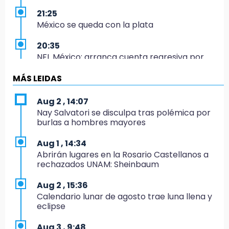
21:25
México se queda con la plata
20:35
NFL México: arranca cuenta regresiva por
boletos
MÁS LEIDAS
20:03
Sophie Cunningham, la figura que encendió la
Aug 2 , 14:07
WNBA
Nay Salvatori se disculpa tras polémica por
burlas a hombres mayores
19:11
En Tehuacán cercaron a víctimas mortales
Aug 1 , 14:34
de accidentes
Abrirán lugares en la Rosario Castellanos a
rechazados UNAM: Sheinbaum
19:07
Evidenciaron presunta patrulla clonada de la
Aug 2 , 15:36
PGR sobre la Cuacnopalan-Oaxaca
Calendario lunar de agosto trae luna llena y
eclipse
19:04
Directora de Orquesta Symphonia UDLAP
Aug 3 , 9:48