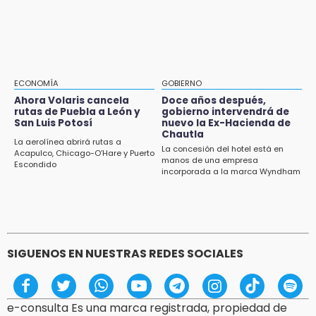
Aug 2 , 10:09
Regresan los arrancones a Puebla pese a
14:18
operativos de autoridades
Cañeros de Atencingo siguen sin recibir
pagos tras concluir la zafra
14:06
ECONOMÍA
GOBIERNO
Piden ayuda en Chignahuapan para
Ahora Volaris cancela
Doce años después,
rutas de Puebla a León y
gobierno intervendrá de
identificar a hombre hospitalizado
San Luis Potosí
nuevo la Ex-Hacienda de
Chautla
14:03
La aerolínea abrirá rutas a
La concesión del hotel está en
Acapulco, Chicago-O’Hare y Puerto
IBERO Puebla abre sus puertas con la
manos de una empresa
Escondido
primera edición de FLIP
incorporada a la marca Wyndham
13:59
Puebla, segundo nacional con tasa más alta
de muertes por diabetes
SIGUENOS EN NUESTRAS REDES SOCIALES
e-consulta Es una marca registrada, propiedad de