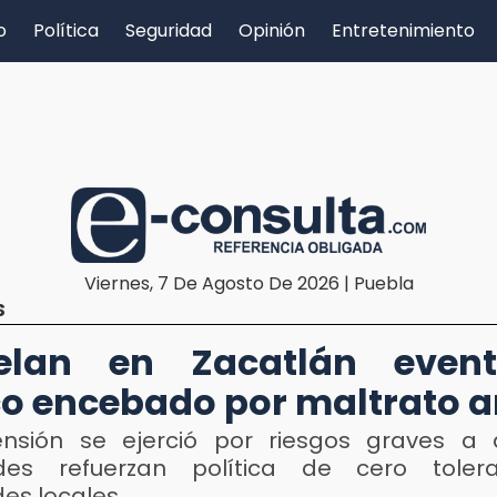
o
Política
Seguridad
Opinión
Entretenimiento
Viernes, 7 De Agosto De 2026 | Puebla
S
elan en Zacatlán even
o encebado por maltrato 
nsión se ejerció por riesgos graves a 
ades refuerzan política de cero toler
des locales