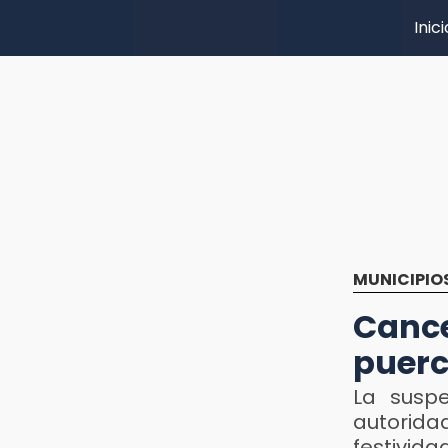
Inici
MUNICIPIO
Canc
puerc
La suspe
autorid
festivida