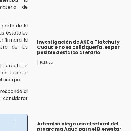
lneraba la
materia de
partir de la
as estatales
nfirmara la
Investigación de ASE a Tlatehui y
ntro de las
Cuautle no es politiquería, es por
posible desfalco al erario
Política
de prácticas
en lesiones
el cuerpo.
 responde al
l considerar
Artemisa niega uso electoral del
programa Agua para el Bienestar