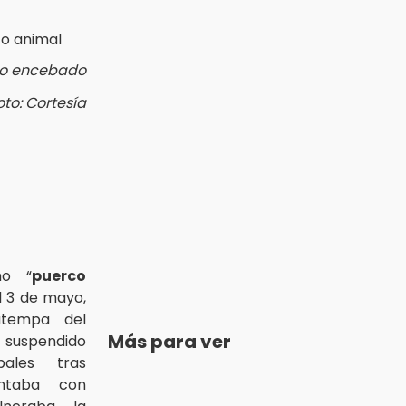
to encebado
oto: Cortesía
mo “
puerco
el 3 de mayo,
atempa del
Más para ver
 suspendido
pales tras
ntaba con