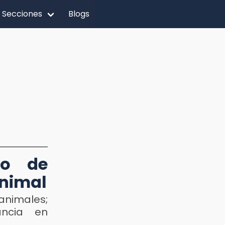
Secciones
Blogs
to de
animal
animales;
ancia en