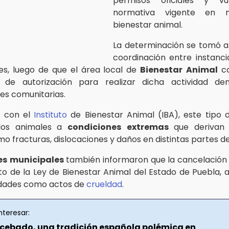
permisos oficiales y vu
normativa vigente en 
bienestar animal.
La determinación se tomó a 
coordinación entre instanci
es, luego de que el área local de
Bienestar
Animal
co
ia de autorización para realizar dicha actividad de
es comunitarias.
 con el
Instituto
de Bienestar Animal (IBA), este tipo 
los animales a
condiciones
extremas
que derivan 
o fracturas, dislocaciones y daños en distintas partes d
es
municipales
también informaron que la cancelación
o de la Ley de Bienestar Animal del Estado de Puebla, a
idades como actos de
crueldad
.
nteresar:
cebado, una tradición española polémica en