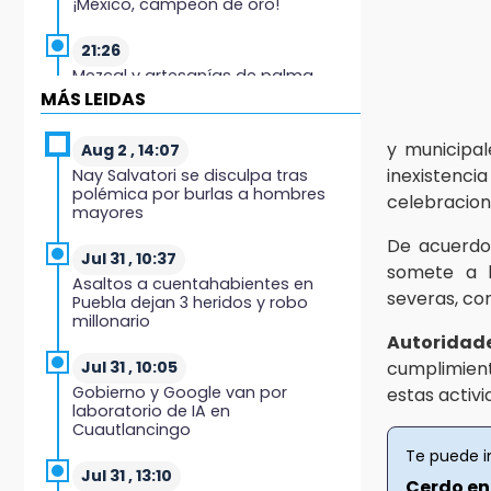
¡México, campeón de oro!
21:26
Mezcal y artesanías de palma
frenan la migración en Caltepec,
MÁS LEIDAS
Puebla
y municipal
Aug 2 , 14:07
21:04
inexistenc
Nay Salvatori se disculpa tras
Isaac del Toro seguirá con UAE
polémica por burlas a hombres
celebracion
hasta 2031
mayores
De acuerdo
20:45
Jul 31 , 10:37
somete a 
Pensé que me iban a matar:
Asaltos a cuentahabientes en
Alberto narra lo que vivió en un
severas, com
Puebla dejan 3 heridos y robo
secuestro exprés
millonario
Autoridad
20:09
cumplimient
Jul 31 , 10:05
Black Tiger IV hará su
Gobierno y Google van por
estas activ
presentación en la Arena Puebla
laboratorio de IA en
Cuautlancingo
19:54
Te puede i
Investigación de ASE a Tlatehui y
Jul 31 , 13:10
Cerdo en
Cuautle no es politiquería, es por