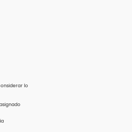
nsiderar lo
 asignado
ia