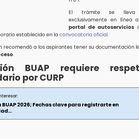
El trámite se llev
exclusivamente en línea a
portal de autoservicios
d
horario establecido en la
convocatoria oficial.
ión recomendó a los aspirantes tener su documentación li
oceso
.
ión BUAP requiere respe
dario por CURP
nteresar:
 BUAP 2026; Fechas clave para registrarte en
ad...