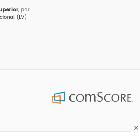
uperior
, por
cional. (LV)