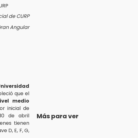
cial de CURP
Gran Angular
iversidad
leció que el
ivel medio
r inicial de
Más para ver
30 de abril
ienes tienen
e D, E, F, G,