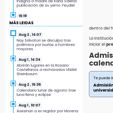
Indigna a madre de Karla Valeria
publicación de su yerno Yeudiel
15:19
Clausuran locales del mercado de
MÁS LEIDAS
Huauchinango; locatarios exigen
dentro del 
soluciones
Aug 2 , 14:07
La instituc
Nay Salvatori se disculpa tras
14:55
iniciar el
pr
polémica por burlas a hombres
Escuelas de Molcaxac y
mayores
Tehuitzingo anuncian
Admis
inscripciones 2026-2027
Aug 1 , 14:34
calen
Abrirán lugares en la Rosario
14:49
Castellanos a rechazados UNAM:
Basura da mala imagen a la feria
Sheinbaum
de San Salvador El Seco
Te puede i
Aug 2 , 15:36
Admisión
14:36
universid
Calendario lunar de agosto trae
Inician las finales del Campeonato
luna llena y eclipse
Nacional Infantil, Juvenil y de
Escaramuzas Puebla 2026
Aug 1 , 10:07
Asesinan a ex regidor por Morena
14:32