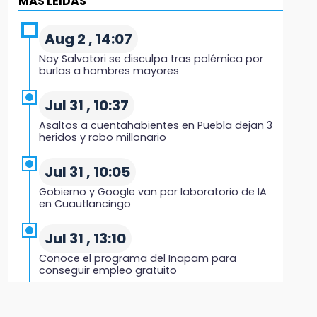
MÁS LEIDAS
19:45
Estado invertirá en unidades médicas del
Aug 2 , 14:07
IMSS-Bienestar y el SEDIF
Nay Salvatori se disculpa tras polémica por
burlas a hombres mayores
19:35
De la Vega niega venta de Bravos
Jul 31 , 10:37
Asaltos a cuentahabientes en Puebla dejan 3
19:34
heridos y robo millonario
Desalojan a dos comerciantes en Valsequillo
por invasión en zona de Conagua
Jul 31 , 10:05
Gobierno y Google van por laboratorio de IA
19:18
en Cuautlancingo
Bancada morenista, sin estrategia para
meter a Puebla en Ley de Egresos 2027
Jul 31 , 13:10
Conoce el programa del Inapam para
18:54
conseguir empleo gratuito
Gobierno rehabilitará el drenaje del Hospital
de Especialidades del Issstep
Aug 1 , 14:34