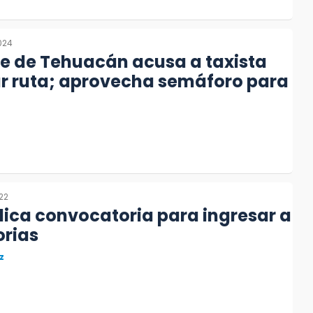
2024
e de Tehuacán acusa a taxista
ar ruta; aprovecha semáforo para
22
ica convocatoria para ingresar a
orias
z