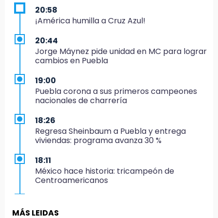
20:58
¡América humilla a Cruz Azul!
20:44
Jorge Máynez pide unidad en MC para lograr
cambios en Puebla
19:00
Puebla corona a sus primeros campeones
nacionales de charrería
18:26
Regresa Sheinbaum a Puebla y entrega
viviendas: programa avanza 30 %
18:11
México hace historia: tricampeón de
Centroamericanos
17:24
El Quintalero: la panadería de Izúcar que
MÁS LEIDAS