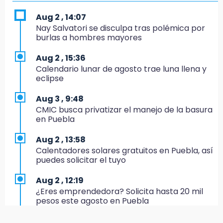
elabora pan de conejo para Santo Domingo
Aug 2 , 14:07
17:20
Nay Salvatori se disculpa tras polémica por
Conductora se estampa contra vivienda y
burlas a hombres mayores
mata a trabajador en Tehuacán
Aug 2 , 15:36
17:18
Calendario lunar de agosto trae luna llena y
Advierten sanciones por estacionarse en
eclipse
avenida de Tlatlauquitepec
Aug 3 , 9:48
17:15
CMIC busca privatizar el manejo de la basura
Profeco suspende Cimera Gym Club en
en Puebla
Cholula tras detectar cinco irregularidades
Aug 2 , 13:58
16:51
Calentadores solares gratuitos en Puebla, así
Recuperan espacios deportivos en La
puedes solicitar el tuyo
Libertad
Aug 2 , 12:19
16:45
¿Eres emprendedora? Solicita hasta 20 mil
Sheinbaum entrega tarjetas de Pensión
pesos este agosto en Puebla
Mujeres Bienestar en Naucalpan
Aug 2 , 12:34