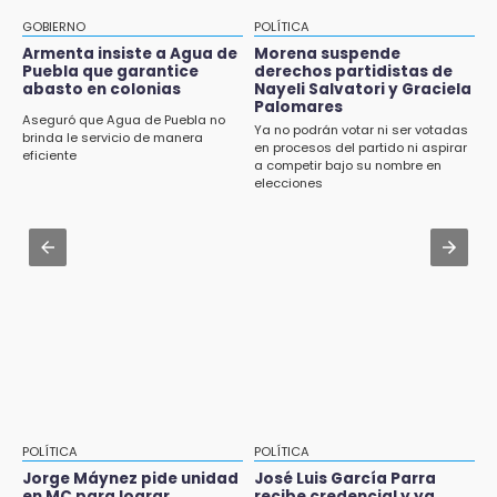
Aug 2 , 12:04
¡México vuelve a los Olímpicos!
Gas LP baja en Puebla, aprovecha el precio
GOBIERNO
POLÍTICA
esta semana
Armenta insiste a Agua de
Morena suspende
21:25
Puebla que garantice
derechos partidistas de
México se queda con la plata
abasto en colonias
Nayeli Salvatori y Graciela
Aug 2 , 14:06
Palomares
Identifican a dos víctimas de fatal volcadura
Aseguró que Agua de Puebla no
Ya no podrán votar ni ser votadas
en barranco de Pantepec
brinda le servicio de manera
en procesos del partido ni aspirar
eficiente
a competir bajo su nombre en
Aug 2 , 11:35
elecciones
Patrulla de Santa Isabel Cholula choca
contra puente en la Puebla-Atlixco
Aug 3 , 18:05
Gobierno busca nuevos vuelos para
aeropuerto; 4 de los 12 nuevos peligran
POLÍTICA
POLÍTICA
Jorge Máynez pide unidad
José Luis García Parra
en MC para lograr
recibe credencial y ya