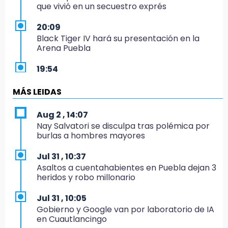
que vivió en un secuestro exprés
20:09
Black Tiger IV hará su presentación en la
Arena Puebla
19:54
Investigación de ASE a Tlatehui y Cuautle no
es politiquería, es por posible desfalco al
MÁS LEIDAS
erario
Aug 2 , 14:07
19:45
Nay Salvatori se disculpa tras polémica por
Estado invertirá en unidades médicas del
burlas a hombres mayores
IMSS-Bienestar y el SEDIF
Jul 31 , 10:37
19:35
Asaltos a cuentahabientes en Puebla dejan 3
De la Vega niega venta de Bravos
heridos y robo millonario
19:34
Jul 31 , 10:05
Desalojan a dos comerciantes en Valsequillo
Gobierno y Google van por laboratorio de IA
por invasión en zona de Conagua
en Cuautlancingo