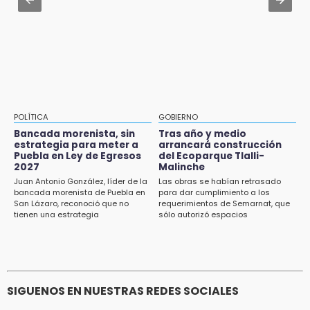
15:26
Prepárate para lluvias intensas por frente
Grupo armado asalta gasera en San Andrés
frío en Puebla
Cholula
15:21
Texmelucan contará con más de 500
cámaras de videovigilancia
15:08
POLÍTICA
GOBIERNO
Huitzilan de Serdán espera hasta 30 mil
Bancada morenista, sin
Tras año y medio
visitantes en feria
estrategia para meter a
arrancará construcción
Puebla en Ley de Egresos
del Ecoparque Tlalli-
2027
Malinche
15:07
Juan Antonio González, líder de la
Las obras se habían retrasado
Rastro de Atlixco descarta clembuterol y
bancada morenista de Puebla en
para dar cumplimiento a los
alerta por mataderos clandestinos
San Lázaro, reconoció que no
requerimientos de Semarnat, que
tienen una estrategia
sólo autorizó espacios
ecoturísticos
15:03
Cholula estrena agenda cultural con siete
actividades
SIGUENOS EN NUESTRAS REDES SOCIALES