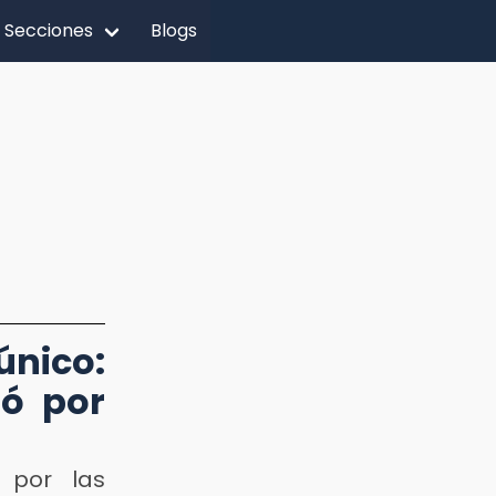
Secciones
Blogs
ico:
tó por
 por las