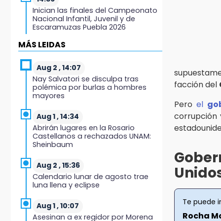
Inician las finales del Campeonato
Nacional Infantil, Juvenil y de
Escaramuzas Puebla 2026
MÁS LEIDAS
14:32
Sheinbaum destaca reducción de
inflación anual de 3.12 % en julio
Aug 2 , 14:07
supuestamen
Nay Salvatori se disculpa tras
facción del
polémica por burlas a hombres
14:18
mayores
Cañeros de Atencingo siguen sin
Pero
el
go
recibir pagos tras concluir la zafra
corrupción 
Aug 1 , 14:34
estadounide
Abrirán lugares en la Rosario
14:06
Castellanos a rechazados UNAM:
Piden ayuda en Chignahuapan
Sheinbaum
para identificar a hombre
Gober
hospitalizado
Aug 2 , 15:36
Unido
Calendario lunar de agosto trae
14:03
luna llena y eclipse
IBERO Puebla abre sus puertas con
la primera edición de FLIP
Te puede i
Aug 1 , 10:07
Rocha Mo
Asesinan a ex regidor por Morena
13:59