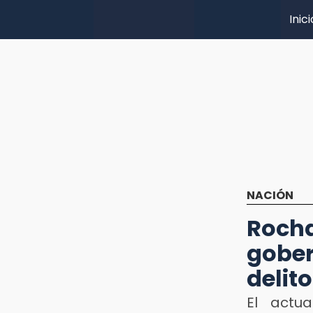
Inici
NACIÓN
Roc
gober
delit
El actu