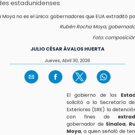
des estadunidenses
Rubén Rocha Moya, gobernador
Foto: composició
JULIO CÉSAR ÁVALOS HUERTA
Jueves, Abril 30, 2026
El gobierno de los
Esta
solicitó a la Secretaría d
Exteriores (SRE) la detenció
con fines de
extrad
gobernador de
Sinaloa
,
R
Moya
, a quien señaló de te