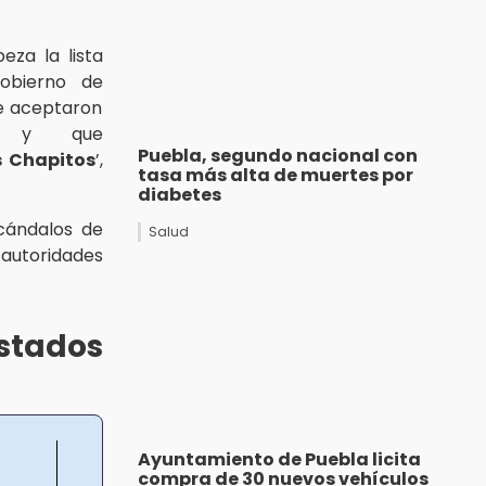
za la lista
gobierno de
 aceptaron
on y que
Puebla, segundo nacional con
s Chapitos
’,
tasa más alta de muertes por
diabetes
cándalos de
Salud
 autoridades
stados
Ayuntamiento de Puebla licita
compra de 30 nuevos vehículos