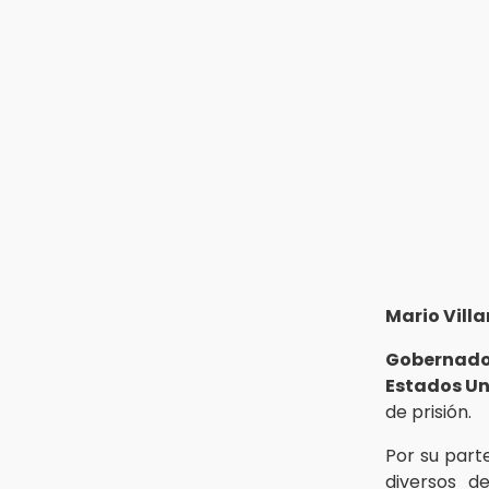
8:53
Velan a Dominga, octogenaria
asesinada tras ir a vender
cemitas
8:34
Sí hay medicinas para
trasplantados en San José: IMSS
Puebla, tras protestas
Mario Vill
Gobernado
Estados U
de prisión.
Por su part
diversos de