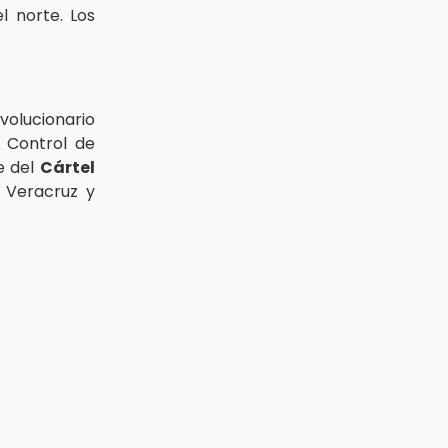
l norte. Los
volucionario
l Control de
e del
Cártel
 Veracruz y