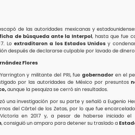
escapó de las autoridades mexicanas y estadounidenses
ficha de búsqueda ante la Interpol
, hasta que fue 
17. Lo
extraditaron a los Estados Unidos
y condenar
sión después de declararse culpable por lavado de dinero
rnández Flores
Yarrington y militante del PRI, fue
gobernador
en el pe
stigado por las autoridades de México por presuntos
n
co,
aunque la pesquiza se cerró sin resultados.
izó una investigación por su parte y señaló a Eugenio H
ornos del Cártel de los Zetas, por lo que fue encarcelado
Victoria en 2017 y, a pesar de haberse iniciado el
n
, consiguió un amparo para detener su traslado a
Estad