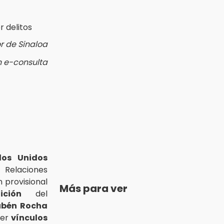
 de Sinaloa
n e-consulta
dos Unidos
e Relaciones
n provisional
Más para ver
ición
del
ubén Rocha
ner
vínculos