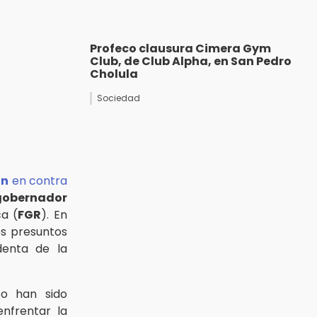
Profeco clausura Cimera Gym
Club, de Club Alpha, en San Pedro
Cholula
Sociedad
ón
en contra
gobernador
ca (
FGR
). En
os presuntos
identa de la
o han sido
nfrentar la