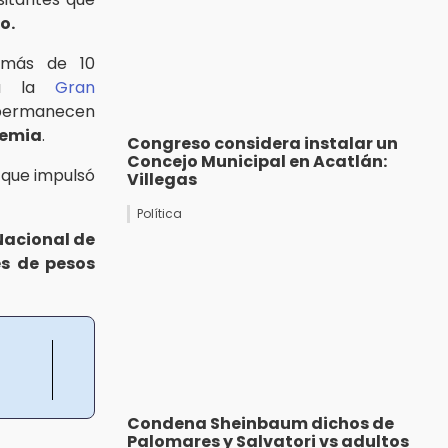
o.
 más de 10
esa la
Gran
permanecen
emia
.
Congreso considera instalar un
Concejo Municipal en Acatlán:
o que impulsó
Villegas
Política
 Nacional de
es de pesos
Condena Sheinbaum dichos de
Palomares y Salvatori vs adultos