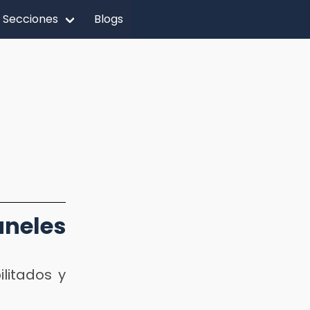
Secciones
Blogs
úneles
litados y