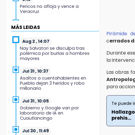
Pericos no afloja y vence a
Veracruz
7:49
MÁS LEIDAS
Lobos cae ante Soles
Pirámide d
c
errados 
Aug 2 , 14:07
7:27
Nay Salvatori se disculpa tras
Por asesinato y desaparición
Durante ese
polémica por burlas a hombres
desafueran a 2 ediles de MC en
mayores
la intervenc
Veracruz
Jul 31 , 10:37
Las obras f
6:48
Asaltos a cuentahabientes en
Antropolog
Detienen a 4 que asaltaron el
Puebla dejan 3 heridos y robo
Coppel del Centro Histórico:
para accion
millonario
recuperan botín
Jul 31 , 10:05
Te puede i
22:09
Gobierno y Google van por
México Sub-20 aplasta a Panamá
Hallazgo
laboratorio de IA en
y sella su boleto al Mundial 2027
prehis...
Cuautlancingo
21:33
Jul 30 , 11:49
Mora vale más que Messi en la