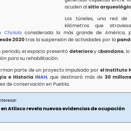
acuden al
sitio arqueológic
Los túneles, una red de
kilómetros que atravi
e Cholula
considerada la más grande de América, 
desde 2020
tras la suspensión de actividades por la
pand
 periodo, el espacio presentó
deterioro
y a
bandono
, l
ión para su rehabilitación.
orman parte de un proyecto impulsado por
el Instituto
ía e Historia
INAH
, que destinará más de
30 millon
es de conservación en Puebla.
nteresar:
 en Atlixco revela nuevas evidencias de ocupación