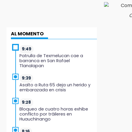
C
AL MOMENTO
9:49
Patrulla de Texmelucan cae a
barranca en San Rafael
Tlanalapan
9:39
Asalto a Ruta 65 deja un herido y
embarazada en crisis
9:28
Bloqueo de cuatro horas exhibe
conflicto por tráileres en
Huauchinango
8:16