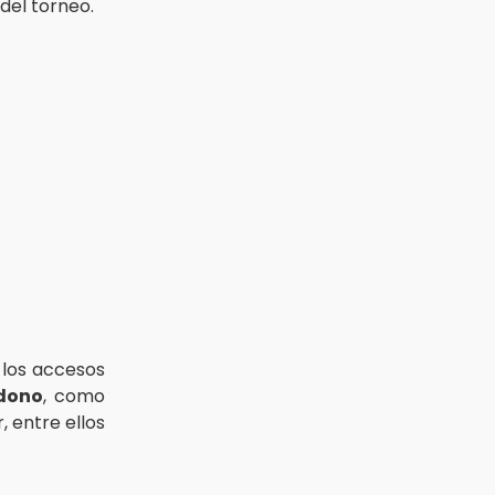
del torneo.
 los accesos
dono
, como
 entre ellos