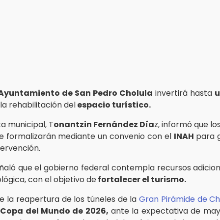
Ayuntamiento de San Pedro Cholula
invertirá hasta
u
la rehabilitación del
espacio turístico.
a municipal, T
onantzin Fernández Día
z, informó que lo
 se formalizarán mediante un convenio con el
INAH
para g
tervención.
aló que el gobierno federal contempla recursos adicion
ógica, con el objetivo de
fortalecer el turismo.
e la reapertura de los túneles de la
Gran Pirámide de Ch
a
Copa del Mundo de 2026,
ante la expectativa de may