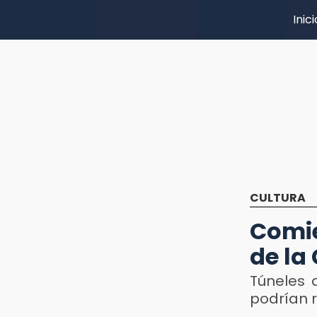
Inici
CULTURA
Comie
de la
Túneles 
podrían r