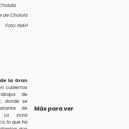
e de Cholula
Foto: INAH
de la Gran
on cubiertos
rabajos de
or, donde se
Más para ver
nstante de
. La zona
o, lo que ha
sitantes que