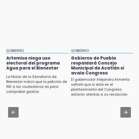
Jul 31 , 16:31
16:01
Armenta pide denunciar abusos en
Artemisa niega uso electoral del programa
Academia Militarizada Ignacio Zaragoza
Agua para el Bienestar
Jul 31 , 17:16
15:57
¿Se va? Real Madrid anunció que no igualaran
Texmelucan abren convocatoria de Huertos
el precio por Vinícius Jr.
de Traspatio para grupos vulnerables
GOBIERNO
GOBIERNO
Aug 3 , 9:48
Artemisa niega uso
Gobierno de Puebla
15:43
electoral del programa
respaldará Concejo
CMIC busca privatizar el manejo de la basura
Agua para el Bienestar
Municipal de Acatlán si
Investigan presunta reventa de más de 100
en Puebla
avala Congreso
lotes en panteón de Tehuacán
La titular de la Secretaría de
El gobernador Alejandro Armenta
Bienestar indicó que la petición de
Jul 31 , 14:02
señaló que si este es el
INE a los ciudadanos es para
15:32
planteamiento del Congreso
Prepárate para lluvias intensas por frente
comprobar gastos
Roban bicicleta en menos de un minuto en
estarán atentos a su resolución
frío en Puebla
plaza de Libres
Jul 31 , 13:46
15:26
Certifícate como operador de transporte en
Grupo armado asalta gasera en San Andrés
Icatep
Cholula
15:21