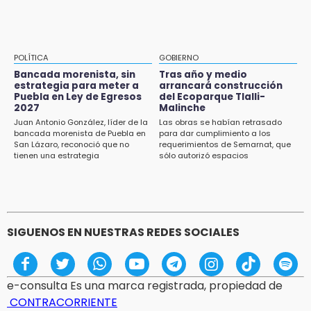
Texmelucan contará con más de 500
cámaras de videovigilancia
15:08
POLÍTICA
GOBIERNO
Huitzilan de Serdán espera hasta 30 mil
Bancada morenista, sin
Tras año y medio
visitantes en feria
estrategia para meter a
arrancará construcción
Puebla en Ley de Egresos
del Ecoparque Tlalli-
2027
Malinche
15:07
Juan Antonio González, líder de la
Las obras se habían retrasado
Rastro de Atlixco descarta clembuterol y
bancada morenista de Puebla en
para dar cumplimiento a los
alerta por mataderos clandestinos
San Lázaro, reconoció que no
requerimientos de Semarnat, que
tienen una estrategia
sólo autorizó espacios
ecoturísticos
15:03
Cholula estrena agenda cultural con siete
actividades
SIGUENOS EN NUESTRAS REDES SOCIALES
e-consulta Es una marca registrada, propiedad de
CONTRACORRIENTE