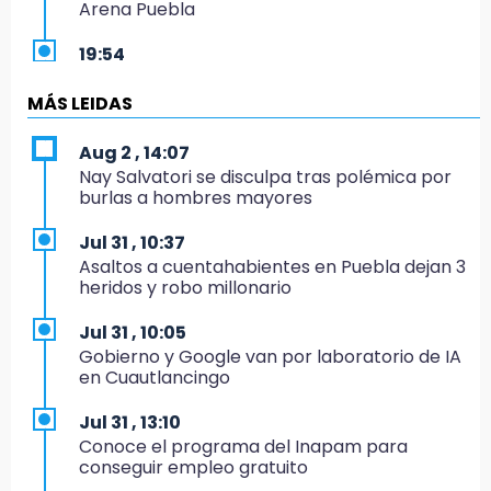
Arena Puebla
19:54
Investigación de ASE a Tlatehui y Cuautle no
es politiquería, es por posible desfalco al
MÁS LEIDAS
erario
Aug 2 , 14:07
19:45
Nay Salvatori se disculpa tras polémica por
Estado invertirá en unidades médicas del
burlas a hombres mayores
IMSS-Bienestar y el SEDIF
Jul 31 , 10:37
19:35
Asaltos a cuentahabientes en Puebla dejan 3
De la Vega niega venta de Bravos
heridos y robo millonario
19:34
Jul 31 , 10:05
Desalojan a dos comerciantes en Valsequillo
Gobierno y Google van por laboratorio de IA
por invasión en zona de Conagua
en Cuautlancingo
19:18
Jul 31 , 13:10
Bancada morenista, sin estrategia para
Conoce el programa del Inapam para
meter a Puebla en Ley de Egresos 2027
conseguir empleo gratuito