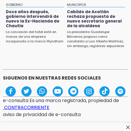
Falla convocatoria de inconformes de
GOBIERNO
MUNICIPIOS
Acatlán durante gira de Armenta en Chila
Doce años después,
Cabildo de Acatlán
gobierno intervendrá de
rechaza propuesta de
13:48
nuevo la Ex-Hacienda de
nuevo secretario general
Estado de México llevará su cultura al
Chautla
de la alcaldesa
Festival Cervantino 2026
La concesión del hotel está en
La presidenta Guadalupe
manos de una empresa
Bárcenas propuso como
incorporada a la marca Wyndham
candidato a Luis Alberto Martínez,
13:26
sin embargo, regidores expusieron
Ya instalan más de 2 mil luces para fiestas
su inconformidad ya que fue la
patrias en el Centro Histórico
única propuesta
12:55
Aranza López, la poblana que tocó la gloria
SIGUENOS EN NUESTRAS REDES SOCIALES
e-consulta Es una marca registrada, propiedad de
CONTRACORRIENTE
aviso de privacidad de e-consulta