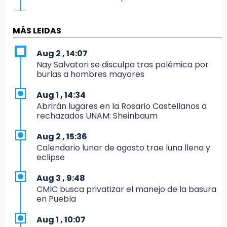
19:04
Directora de Orquesta Symphonia UDLAP
MÁS LEIDAS
dirige agrupaciones de talla internacional
Aug 2 , 14:07
18:14
Nay Salvatori se disculpa tras polémica por
EE. UU. Sub-20 avanza a la final de
burlas a hombres mayores
CONCACAF
Aug 1 , 14:34
17:50
Abrirán lugares en la Rosario Castellanos a
Van 17 denuncias por delitos ambientales,
rechazados UNAM: Sheinbaum
pero no hay detenidos por incendios
Aug 2 , 15:36
17:01
Calendario lunar de agosto trae luna llena y
Vecinos de Atlixco-Metepec denuncian
eclipse
inseguridad en caminos alternos por obra
carretera
Aug 3 , 9:48
CMIC busca privatizar el manejo de la basura
16:52
en Puebla
Vacían negocio de ropa en Tehuacán;
pérdidas superan los 100 mil pesos
Aug 1 , 10:07