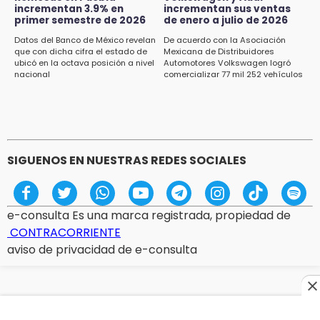
incrementan 3.9% en
incrementan sus ventas
15:12
primer semestre de 2026
de enero a julio de 2026
Puebla vibrará con una noche de fútbol,
béisbol y basquetbol
Datos del Banco de México revelan
De acuerdo con la Asociación
que con dicha cifra el estado de
Mexicana de Distribuidores
ubicó en la octava posición a nivel
Automotores Volkswagen logró
14:54
nacional
comercializar 77 mil 252 vehículos
Padres denuncian presunto hallazgo de
droga en telesecundaria de Chicontla
SIGUENOS EN NUESTRAS REDES SOCIALES
e-consulta Es una marca registrada, propiedad de
CONTRACORRIENTE
aviso de privacidad de e-consulta