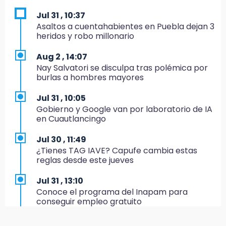
autobuses del STU
Jul 31 , 10:37
19:33
Asaltos a cuentahabientes en Puebla dejan 3
Hallan sin vida a mujer y sus dos hijos en
heridos y robo millonario
vivienda de Huauchinango
Aug 2 , 14:07
19:27
Nay Salvatori se disculpa tras polémica por
Identifican a dos hermanos asesinados cerca
burlas a hombres mayores
de la Central de Abastos de Huixcolotla
Jul 31 , 10:05
19:22
Gobierno y Google van por laboratorio de IA
Supervisa rectora Lilia Cedillo proceso de
en Cuautlancingo
inscripción del nivel superior
Jul 30 , 11:49
19:09
¿Tienes TAG IAVE? Capufe cambia estas
Checo y Cadillac, en blanco antes del parón
reglas desde este jueves
19:00
Jul 31 , 13:10
SSP pagará 63 millones por mantenimiento a
Conoce el programa del Inapam para
cámaras y luminaria del Periférico
conseguir empleo gratuito
18:14
Jul 31 , 12:59