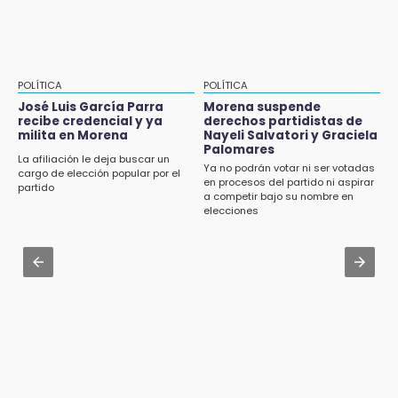
Vacían negocio de ropa en Tehuacán;
Karpa de Mente anuncia cartelera
pérdidas superan los 100 mil pesos
internacional de circo para agosto
16:49
Aug 2 , 10:42
Volcadura de tráiler provoca cierre total en
Cartonería da vida a la gastronomía en
POLÍTICA
POLÍTICA
autopista Orizaba-Puebla
desfile de mojigangas de Atlixco 2026
José Luis García Parra
Morena suspende
recibe credencial y ya
derechos partidistas de
16:48
milita en Morena
Nayeli Salvatori y Graciela
Aug 3 , 22:11
Por segundo día, podan árboles en zona del
Palomares
CDH pide a Palomares y Nay Salvatori no
La afiliación le deja buscar un
parque de Paseo de San Francisco
Ya no podrán votar ni ser votadas
estigmatizar a adultos mayores
cargo de elección popular por el
en procesos del partido ni aspirar
partido
a competir bajo su nombre en
Aug 2 , 12:04
elecciones
Gas LP baja en Puebla, aprovecha el precio
esta semana
Aug 2 , 14:06
Identifican a dos víctimas de fatal volcadura
en barranco de Pantepec