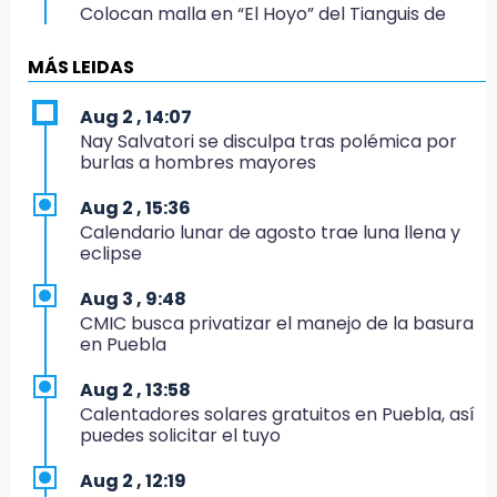
Colocan malla en “El Hoyo” del Tianguis de
Texmelucan por presunto mandato judicial
MÁS LEIDAS
12:02
¡México cierra con oro en natación artística!
Aug 2 , 14:07
Nay Salvatori se disculpa tras polémica por
11:24
burlas a hombres mayores
Morena suspende derechos partidistas de
Nayeli Salvatori y Graciela Palomares
Aug 2 , 15:36
Calendario lunar de agosto trae luna llena y
10:49
eclipse
Denuncian ola de robos y falta de patrullaje
en San Baltazar Campeche
Aug 3 , 9:48
CMIC busca privatizar el manejo de la basura
10:06
en Puebla
¡Comienza el camino! Pericos abre la serie
ante Campeche
Aug 2 , 13:58
Calentadores solares gratuitos en Puebla, así
9:18
puedes solicitar el tuyo
Sheinbaum llega a Puebla para encabezar
programas de vivienda y reforestación
Aug 2 , 12:19