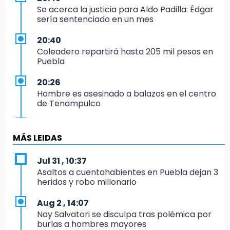
Se acerca la justicia para Aldo Padilla: Édgar
sería sentenciado en un mes
20:40
Coleadero repartirá hasta 205 mil pesos en
Puebla
20:26
Hombre es asesinado a balazos en el centro
de Tenampulco
19:49
BUAP pagó 74 millones por 25 nuevos
MÁS LEIDAS
autobuses del STU
Jul 31 , 10:37
19:33
Asaltos a cuentahabientes en Puebla dejan 3
Hallan sin vida a mujer y sus dos hijos en
heridos y robo millonario
vivienda de Huauchinango
Aug 2 , 14:07
19:27
Nay Salvatori se disculpa tras polémica por
Identifican a dos hermanos asesinados cerca
burlas a hombres mayores
de la Central de Abastos de Huixcolotla