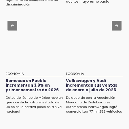
adultos mayores no basta
diputadas en sus declaraciones públicas
discriminación
¿Estudias en una escuela militarizada? Esto
debes hacer tras la orden de la SEP
15:22
Tehuacán: Buscan devolver 10 mil placas y
Jul 30 , 13:40
licencias retenidas durante 15 años
Artistas de Izúcar podrán solicitar apoyos de
hasta 70 mil pesos con Equiparte
15:13
Fuga de agua cumple casi un mes sin ser
atendida en San Andrés Cholula
15:13
Armenta confirma apertura de siete nuevas
Casas Carmen Serdán
ECONOMÍA
ECONOMÍA
Remesas en Puebla
Volkswagen y Audi
incrementan 3.9% en
incrementan sus ventas
15:12
primer semestre de 2026
de enero a julio de 2026
Puebla vibrará con una noche de fútbol,
béisbol y basquetbol
Datos del Banco de México revelan
De acuerdo con la Asociación
que con dicha cifra el estado de
Mexicana de Distribuidores
ubicó en la octava posición a nivel
Automotores Volkswagen logró
14:54
nacional
comercializar 77 mil 252 vehículos
Padres denuncian presunto hallazgo de
droga en telesecundaria de Chicontla