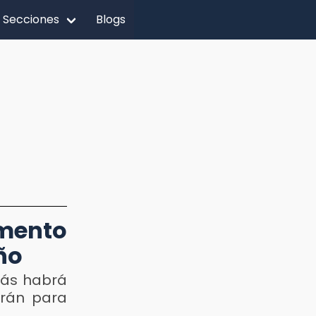
Secciones
Blogs
mento
ño
más habrá
arán para