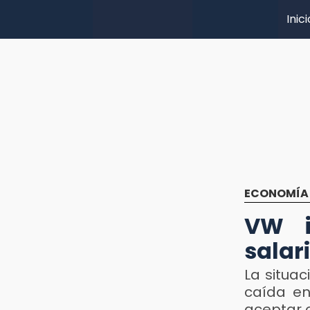
Inici
ECONOMÍA
VW i
salar
La situa
caída en
aceptar 