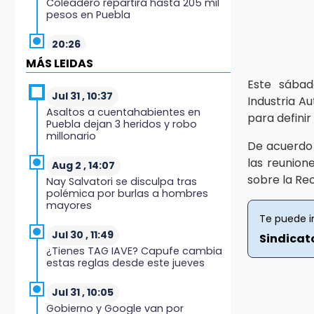
Coleadero repartirá hasta 205 mil
pesos en Puebla
20:26
Hombre es asesinado a balazos
MÁS LEIDAS
en el centro de Tenampulco
Este sábad
Jul 31 , 10:37
Industria A
19:49
Asaltos a cuentahabientes en
para definir
BUAP pagó 74 millones por 25
Puebla dejan 3 heridos y robo
nuevos autobuses del STU
millonario
De acuerdo 
19:33
las reunion
Aug 2 , 14:07
Hallan sin vida a mujer y sus dos
sobre la Rec
Nay Salvatori se disculpa tras
hijos en vivienda de Huauchinango
polémica por burlas a hombres
mayores
19:27
Te puede i
Identifican a dos hermanos
Jul 30 , 11:49
Sindicato
asesinados cerca de la Central de
¿Tienes TAG IAVE? Capufe cambia
Abastos de Huixcolotla
estas reglas desde este jueves
19:22
Jul 31 , 10:05
Supervisa rectora Lilia Cedillo
Gobierno y Google van por
proceso de inscripción del nivel