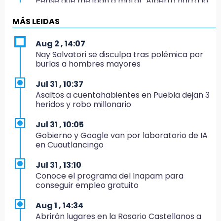
Pensé que me iban a matar: Alberto narra lo
que vivió en un secuestro exprés
MÁS LEIDAS
20:09
Black Tiger IV hará su presentación en la
Aug 2 , 14:07
Arena Puebla
Nay Salvatori se disculpa tras polémica por
burlas a hombres mayores
19:54
Investigación de ASE a Tlatehui y Cuautle no
Jul 31 , 10:37
es politiquería, es por posible desfalco al
Asaltos a cuentahabientes en Puebla dejan 3
erario
heridos y robo millonario
19:45
Jul 31 , 10:05
Estado invertirá en unidades médicas del
Gobierno y Google van por laboratorio de IA
IMSS-Bienestar y el SEDIF
en Cuautlancingo
19:35
Jul 31 , 13:10
De la Vega niega venta de Bravos
Conoce el programa del Inapam para
conseguir empleo gratuito
19:34
Desalojan a dos comerciantes en Valsequillo
Aug 1 , 14:34
por invasión en zona de Conagua
Abrirán lugares en la Rosario Castellanos a