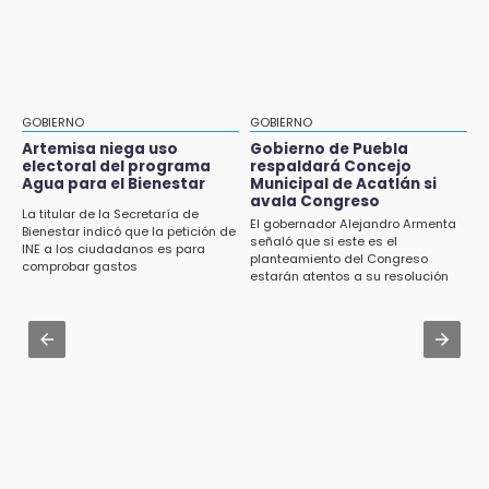
en Puebla
Academia Militarizada Ignacio Zaragoza
16:31
Aug 3 , 9:48
Tras año y medio arrancará construcción del
CMIC busca privatizar el manejo de la basura
Ecoparque Tlalli-Malinche
en Puebla
GOBIERNO
GOBIERNO
16:01
Jul 31 , 17:16
Artemisa niega uso
Gobierno de Puebla
Artemisa niega uso electoral del programa
electoral del programa
respaldará Concejo
¿Se va? Real Madrid anunció que no igualaran
Agua para el Bienestar
Municipal de Acatlán si
Agua para el Bienestar
el precio por Vinícius Jr.
avala Congreso
La titular de la Secretaría de
El gobernador Alejandro Armenta
15:57
Bienestar indicó que la petición de
Jul 31 , 13:46
señaló que si este es el
INE a los ciudadanos es para
Texmelucan abren convocatoria de Huertos
planteamiento del Congreso
Certifícate como operador de transporte en
comprobar gastos
de Traspatio para grupos vulnerables
estarán atentos a su resolución
Icatep
15:43
Jul 31 , 14:02
Investigan presunta reventa de más de 100
Prepárate para lluvias intensas por frente
lotes en panteón de Tehuacán
frío en Puebla
15:32
Roban bicicleta en menos de un minuto en
plaza de Libres