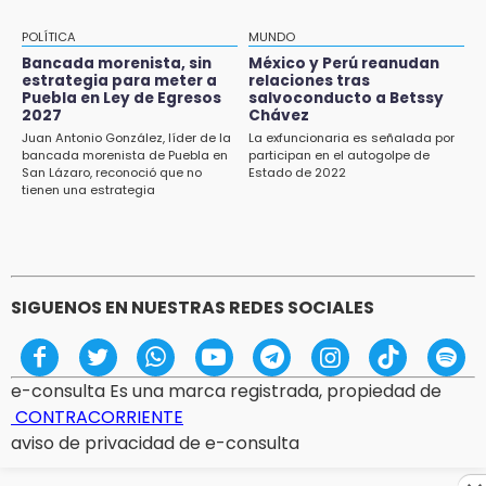
15:26
Grupo armado asalta gasera en San Andrés
POLÍTICA
MUNDO
Cholula
Bancada morenista, sin
México y Perú reanudan
estrategia para meter a
relaciones tras
Puebla en Ley de Egresos
salvoconducto a Betssy
15:21
2027
Chávez
Texmelucan contará con más de 500
Juan Antonio González, líder de la
La exfuncionaria es señalada por
cámaras de videovigilancia
bancada morenista de Puebla en
participan en el autogolpe de
San Lázaro, reconoció que no
Estado de 2022
15:08
tienen una estrategia
Huitzilan de Serdán espera hasta 30 mil
visitantes en feria
SIGUENOS EN NUESTRAS REDES SOCIALES
e-consulta Es una marca registrada, propiedad de
CONTRACORRIENTE
aviso de privacidad de e-consulta