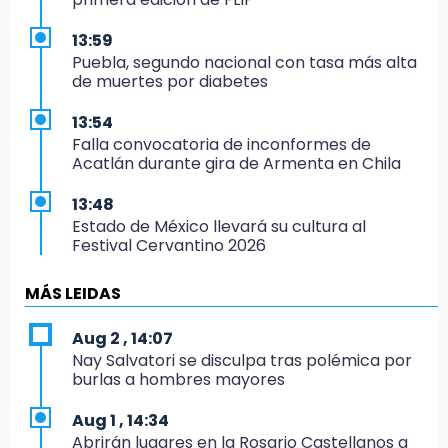
13:59
Puebla, segundo nacional con tasa más alta
de muertes por diabetes
13:54
Falla convocatoria de inconformes de
Acatlán durante gira de Armenta en Chila
13:48
Estado de México llevará su cultura al
Festival Cervantino 2026
13:26
MÁS LEIDAS
Ya instalan más de 2 mil luces para fiestas
patrias en el Centro Histórico
Aug 2 , 14:07
Nay Salvatori se disculpa tras polémica por
12:55
burlas a hombres mayores
Aranza López, la poblana que tocó la gloria
Aug 1 , 14:34
12:49
Abrirán lugares en la Rosario Castellanos a