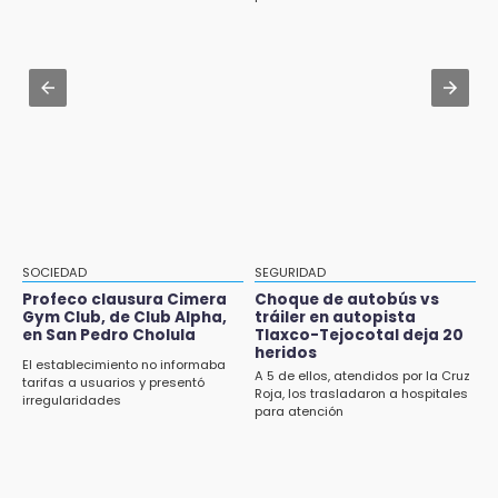
Aug 1 , 16:10
8:23
Puebla, séptimo del país con más clínicas y
Lobos Puebla cae, pero deja todo en la duela
hospitales privados
8:07
Aug 1 , 11:17
Ahora Volaris cancela rutas de Puebla a León
Buscan a Antonio Méndez tras hallar sin vida
y San Luis Potosí
a su hijastro en Atzitzihuacan
7:58
Portland golea al Puebla en la Leagues Cup
7:42
SOCIEDAD
SEGURIDAD
México y Perú reanudan relaciones tras
Profeco clausura Cimera
Choque de autobús vs
salvoconducto a Betssy Chávez
Gym Club, de Club Alpha,
tráiler en autopista
en San Pedro Cholula
Tlaxco-Tejocotal deja 20
heridos
21:58
El establecimiento no informaba
A 5 de ellos, atendidos por la Cruz
¡México, campeón de oro!
tarifas a usuarios y presentó
Roja, los trasladaron a hospitales
irregularidades
para atención
21:26
Mezcal y artesanías de palma frenan la
migración en Caltepec, Puebla