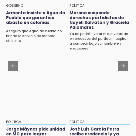
Muere Jorge Messi
CDH pide a Palomares y Nay Salvatori no
GOBIERNO
POLÍTICA
estigmatizar a adultos mayores
Armenta insiste a Agua de
Morena suspende
8:21
Puebla que garantice
derechos partidistas de
¡México vuelve a los Olímpicos!
abasto en colonias
Nayeli Salvatori y Graciela
Aug 2 , 10:42
Palomares
Cartonería da vida a la gastronomía en
Aseguró que Agua de Puebla no
Ya no podrán votar ni ser votadas
desfile de mojigangas de Atlixco 2026
brinda le servicio de manera
en procesos del partido ni aspirar
eficiente
a competir bajo su nombre en
Aug 3 , 18:05
elecciones
Gobierno busca nuevos vuelos para
aeropuerto; 4 de los 12 nuevos peligran
Aug 2 , 12:04
Gas LP baja en Puebla, aprovecha el precio
esta semana
POLÍTICA
POLÍTICA
Jorge Máynez pide unidad
José Luis García Parra
en MC para lograr
recibe credencial y ya