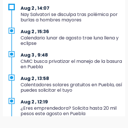
17:24
Aug 2 , 14:07
El Quintalero: la panadería de Izúcar que
Nay Salvatori se disculpa tras polémica por
elabora pan de conejo para Santo Domingo
burlas a hombres mayores
17:20
Aug 2 , 15:36
Conductora se estampa contra vivienda y
Calendario lunar de agosto trae luna llena y
mata a trabajador en Tehuacán
eclipse
17:18
Aug 3 , 9:48
Advierten sanciones por estacionarse en
CMIC busca privatizar el manejo de la basura
avenida de Tlatlauquitepec
en Puebla
17:15
Aug 2 , 13:58
Profeco suspende Cimera Gym Club en
Calentadores solares gratuitos en Puebla, así
Cholula tras detectar cinco irregularidades
puedes solicitar el tuyo
16:51
Aug 2 , 12:19
Recuperan espacios deportivos en La
¿Eres emprendedora? Solicita hasta 20 mil
Libertad
pesos este agosto en Puebla
16:45
Aug 3 , 11:07