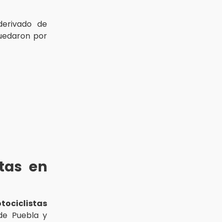
erivado de
quedaron por
tas en
tociclistas
 de Puebla y