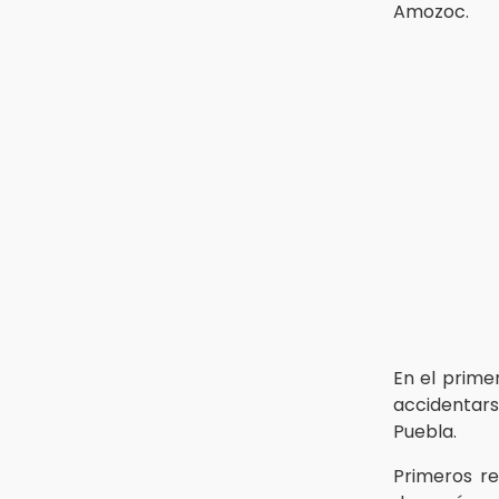
Amozoc.
10:51
México Canta: Puebla queda fuera
pese a lograr 470 registros
10:38
Muestra Estatal PECDA 2026 reúne
42 proyectos artísticos en Puebla
En el prime
accidentars
Puebla.
Primeros re