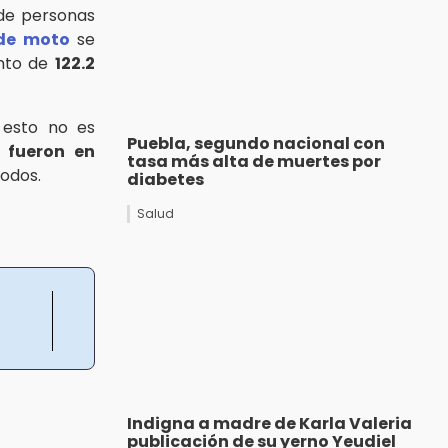
 de personas
 de moto
se
ento de
122.2
esto no es
Puebla, segundo nacional con
o
fueron en
tasa más alta de muertes por
iodos.
diabetes
Salud
Indigna a madre de Karla Valeria
publicación de su yerno Yeudiel