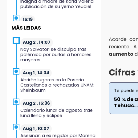
Indigna a madre de Karla Valeria
publicación de su yerno Yeudiel
15:19
Clausuran locales del mercado de
MÁS LEIDAS
Huauchinango; locatarios exigen
soluciones
Acorde c
Aug 2 , 14:07
reciente. 
Nay Salvatori se disculpa tras
14:55
aumento
d
polémica por burlas a hombres
Escuelas de Molcaxac y
mayores
Tehuitzingo anuncian
inscripciones 2026-2027
Cifra
Aug 1 , 14:34
Abrirán lugares en la Rosario
14:49
Castellanos a rechazados UNAM:
Basura da mala imagen a la feria
Sheinbaum
Te puede i
de San Salvador El Seco
50 % de 
Aug 2 , 15:36
Tehuac...
14:36
Calendario lunar de agosto trae
Inician las finales del Campeonato
luna llena y eclipse
Nacional Infantil, Juvenil y de
Escaramuzas Puebla 2026
Aug 1 , 10:07
Asesinan a ex regidor por Morena
14:32