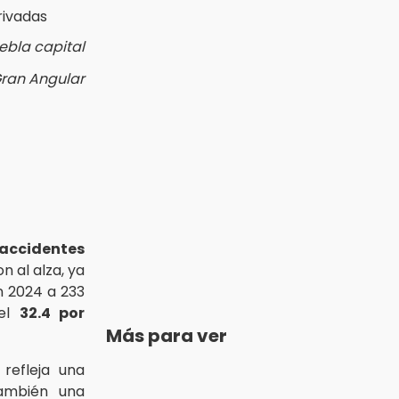
ebla capital
Gran Angular
accidentes
n al alza, ya
n 2024 a 233
del
32.4 por
Más para ver
refleja una
ambién una