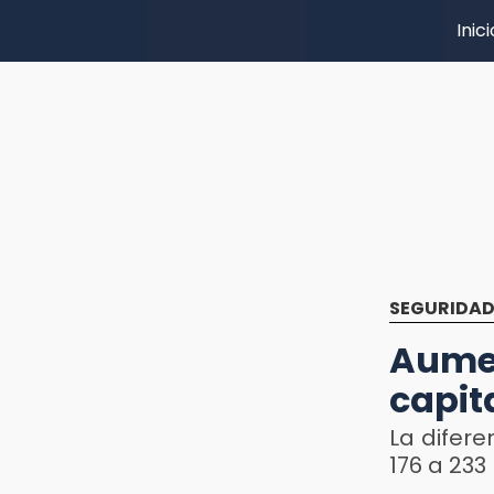
Inici
SEGURIDA
Aume
capit
La difere
176 a 233