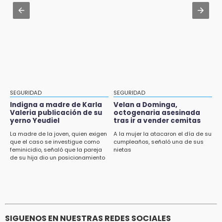
Aug 1 , 14:04
11:34
Protección Civil dictaminó seguro el mástil de
Choque de autobús vs tráiler en autopista
Los Voladores de Papantla en Izúcar de
Tlaxco-Tejocotal deja 20 heridos
Matamoros tras 24 de julio
11:19
Rommel, reo que murió en San Miguel, sufrió
un infarto: SSP
11:11
SEGURIDAD
SEGURIDAD
Tragedia en Tehuacán; adolescente fallece
Indigna a madre de Karla
Velan a Dominga,
al ser arrollado en ciclovía
Valeria publicación de su
octogenaria asesinada
yerno Yeudiel
tras ir a vender cemitas
11:04
La madre de la joven, quien exigen
A la mujer la atacaron el día de su
que el caso se investigue como
cumpleaños, señaló una de sus
Puebla será sede del festival "Cuenta Sueños"
feminicidio, señaló que la pareja
nietas
de narración oral
de su hija dio un posicionamiento
en redes
10:51
México Canta: Puebla queda fuera pese a
lograr 470 registros
SIGUENOS EN NUESTRAS REDES SOCIALES