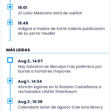
16:01
¡El Lobo Mexicano está de vuelta!
15:49
Indigna a madre de Karla Valeria publicación
de su yerno Yeudiel
15:19
Clausuran locales del mercado de
MÁS LEIDAS
Huauchinango; locatarios exigen soluciones
Aug 2 , 14:07
14:55
Nay Salvatori se disculpa tras polémica por
Escuelas de Molcaxac y Tehuitzingo anuncian
burlas a hombres mayores
inscripciones 2026-2027
Aug 1 , 14:34
14:49
Abrirán lugares en la Rosario Castellanos a
Basura da mala imagen a la feria de San
rechazados UNAM: Sheinbaum
Salvador El Seco
Aug 2 , 15:36
14:36
Calendario lunar de agosto trae luna llena y
Inician las finales del Campeonato Nacional