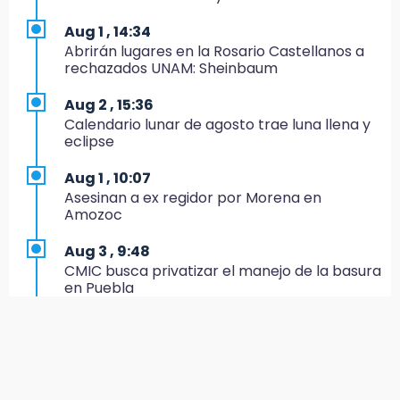
CONCACAF
Aug 1 , 14:34
17:50
Abrirán lugares en la Rosario Castellanos a
Van 17 denuncias por delitos ambientales,
rechazados UNAM: Sheinbaum
pero no hay detenidos por incendios
Aug 2 , 15:36
17:01
Calendario lunar de agosto trae luna llena y
Vecinos de Atlixco-Metepec denuncian
eclipse
inseguridad en caminos alternos por obra
carretera
Aug 1 , 10:07
Asesinan a ex regidor por Morena en
16:52
Amozoc
Vacían negocio de ropa en Tehuacán;
pérdidas superan los 100 mil pesos
Aug 3 , 9:48
CMIC busca privatizar el manejo de la basura
16:49
en Puebla
Volcadura de tráiler provoca cierre total en
autopista Orizaba-Puebla
Aug 1 , 13:13
Feria de Teziutlán 2026: inicia con 16 días de
16:48
actividades en la Sierra Nororiental
Por segundo día, podan árboles en zona del
parque de Paseo de San Francisco
Aug 2 , 13:58