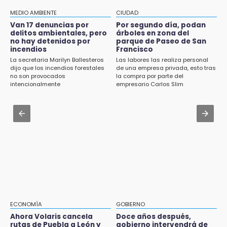
Aug 2 , 12:34
MEDIO AMBIENTE
CIUDAD
14:06
Alumnos de la AMIZ Puebla son forzados a
Van 17 denuncias por
Por segundo día, podan
Piden ayuda en Chignahuapan para
reproducir violencias: activista
delitos ambientales, pero
árboles en zona del
identificar a hombre hospitalizado
no hay detenidos por
parque de Paseo de San
incendios
Francisco
Aug 1 , 17:36
14:03
La secretaria Marilyn Ballesteros
Las labores las realiza personal
Alcaldesa exhibe patrullas tras polémico
IBERO Puebla abre sus puertas con la
dijo que los incendios forestales
de una empresa privada, esto tras
accidente en Chiautzingo
no son provocados
la compra por parte del
primera edición de FLIP
intencionalmente
empresario Carlos Slim
Aug 1 , 11:48
13:59
Huejotzingo tiene nuevo secretario de
Puebla, segundo nacional con tasa más alta
Seguridad Ciudadana: llega otro marino al
de muertes por diabetes
cargo
13:54
Falla convocatoria de inconformes de
Acatlán durante gira de Armenta en Chila
13:48
Estado de México llevará su cultura al
Festival Cervantino 2026
ECONOMÍA
GOBIERNO
Ahora Volaris cancela
Doce años después,
13:26
rutas de Puebla a León y
gobierno intervendrá de