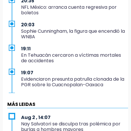
20:35
NFL México: arranca cuenta regresiva por
boletos
20:03
Sophie Cunningham, la figura que encendió la
WNBA
19:11
En Tehuacán cercaron a víctimas mortales
de accidentes
19:07
Evidenciaron presunta patrulla clonada de la
PGR sobre la Cuacnopalan-Oaxaca
19:04
Directora de Orquesta Symphonia UDLAP
MÁS LEIDAS
dirige agrupaciones de talla internacional
Aug 2 , 14:07
18:14
Nay Salvatori se disculpa tras polémica por
EE. UU. Sub-20 avanza a la final de
burlas a hombres mayores