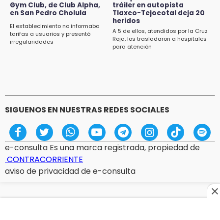
Portland golea al Puebla en la Leagues Cup
Gym Club, de Club Alpha,
tráiler en autopista
en San Pedro Cholula
Tlaxco-Tejocotal deja 20
heridos
7:42
El establecimiento no informaba
A 5 de ellos, atendidos por la Cruz
México y Perú reanudan relaciones tras
tarifas a usuarios y presentó
Roja, los trasladaron a hospitales
irregularidades
salvoconducto a Betssy Chávez
para atención
21:58
¡México, campeón de oro!
SIGUENOS EN NUESTRAS REDES SOCIALES
e-consulta Es una marca registrada, propiedad de
CONTRACORRIENTE
aviso de privacidad de e-consulta