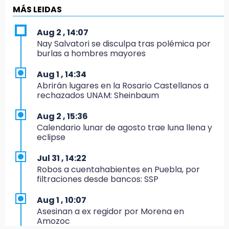
13:48
MÁS LEIDAS
Estado de México llevará su cultura al
Festival Cervantino 2026
Aug 2 , 14:07
Nay Salvatori se disculpa tras polémica por
13:26
burlas a hombres mayores
Ya instalan más de 2 mil luces para fiestas
patrias en el Centro Histórico
Aug 1 , 14:34
Abrirán lugares en la Rosario Castellanos a
12:55
rechazados UNAM: Sheinbaum
Aranza López, la poblana que tocó la gloria
Aug 2 , 15:36
12:49
Calendario lunar de agosto trae luna llena y
Condenan en San José Miahuatlán a hombre
eclipse
por portación de metanfetamina
Jul 31 , 14:22
12:48
Robos a cuentahabientes en Puebla, por
Ayuntamiento de Puebla licita compra de 30
filtraciones desde bancos: SSP
nuevos vehículos
Aug 1 , 10:07
12:08
Asesinan a ex regidor por Morena en
¿Buscas apoyo para útiles? Regístralo en la
Amozoc
Beca Rita Cetina y recibe 2,500 pesos