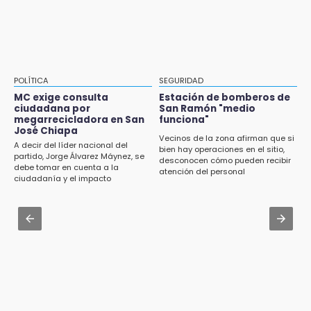
Huehuetla
13:08
Fútbol une a La Libertad con el “Mundialito
Aug 3 , 13:35
Llanero”
Tras protestas anuncian socialización del
Cablebús con vecinos afectados
13:04
POLÍTICA
SEGURIDAD
CU2 cuenta con ARCA Virtual, simulador de
Aug 3 , 17:23
MC exige consulta
Estación de bomberos de
última generación en enseñanza
ciudadana por
San Ramón "medio
Dirigente de Fuerza por México en Puebla se
megarrecicladora en San
funciona"
perpetúa hasta 2029
José Chiapa
13:01
Vecinos de la zona afirman que si
A decir del líder nacional del
bien hay operaciones en el sitio,
Delegado de Movilidad deja plantados a
Aug 3 , 14:12
partido, Jorge Álvarez Máynez, se
desconocen cómo pueden recibir
taxistas inconformes en Huauchinango
debe tomar en cuenta a la
Se enfrentan ambulantes y policías en el
atención del personal
ciudadanía y el impacto
Zócalo; detienen a menor
ambiental
12:54
Amigos de Lisette Alvarado duda de versión
Aug 3 , 19:11
del homicidio-suicidio
Tri Sub-23 aplasta y avanza
12:50
¿Buscas trabajo? SPF ofrece sueldo de 13,607
y prestaciones: aplica en Puebla
12:44