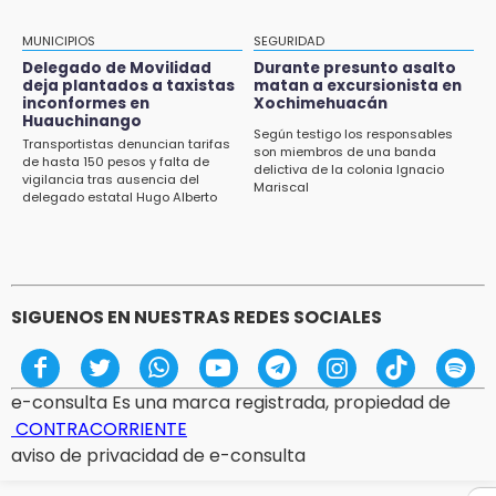
Precio del gas LP baja en Puebla, aprovecha
esta semana
MUNICIPIOS
SEGURIDAD
Delegado de Movilidad
Durante presunto asalto
12:32
deja plantados a taxistas
matan a excursionista en
inconformes en
Xochimehuacán
Puebla busca revancha en la Leagues Cup
Huauchinango
Según testigo los responsables
Transportistas denuncian tarifas
12:14
son miembros de una banda
de hasta 150 pesos y falta de
delictiva de la colonia Ignacio
Obed Vargas gana confianza con el Atlético
vigilancia tras ausencia del
Mariscal
delegado estatal Hugo Alberto
Gutiérrez Rangel
SIGUENOS EN NUESTRAS REDES SOCIALES
e-consulta Es una marca registrada, propiedad de
CONTRACORRIENTE
aviso de privacidad de e-consulta