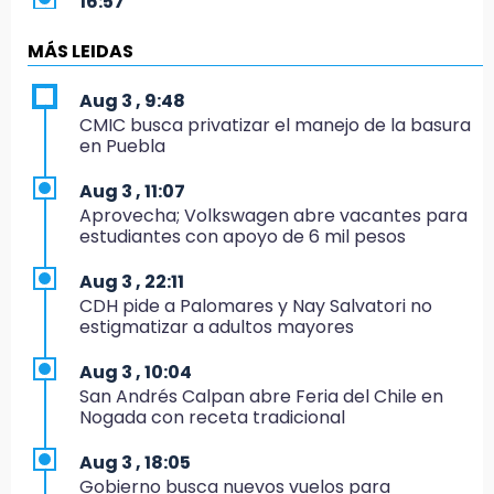
16:57
Los Voladores de Papantla vuelven a Izúcar y
cierran festejos de Santo Domingo
MÁS LEIDAS
16:50
Aug 3 , 9:48
México va por el oro y el boleto olímpico en
CMIC busca privatizar el manejo de la basura
Flag Football
en Puebla
16:34
Aug 3 , 11:07
Memes y críticas surten efecto; modifican
Aprovecha; Volkswagen abre vacantes para
colores del parque en Chalchicomula
estudiantes con apoyo de 6 mil pesos
16:00
Aug 3 , 22:11
MC reorganiza su estructura en Atlixco y
CDH pide a Palomares y Nay Salvatori no
nombra a Julio Águila dirigente
estigmatizar a adultos mayores
15:17
Aug 3 , 10:04
Operativo en Atencingo deja un detenido y
San Andrés Calpan abre Feria del Chile en
una motocicleta recuperada
Nogada con receta tradicional
15:07
Aug 3 , 18:05
Cantona gana torneo INAH y sella convenio
Gobierno busca nuevos vuelos para