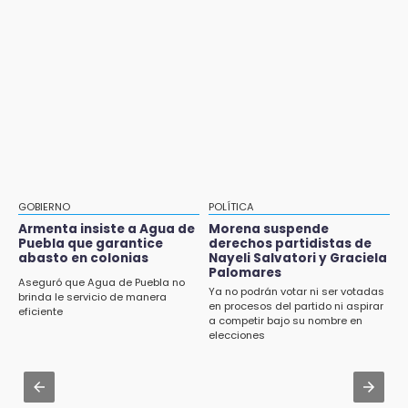
10:06
Aug 2 , 14:06
¡Comienza el camino! Pericos abre la serie
Identifican a dos víctimas de fatal volcadura
ante Campeche
en barranco de Pantepec
9:18
Aug 2 , 15:46
Sheinbaum llega a Puebla para encabezar
Mujeres de Coapan celebran su cultura en la
programas de vivienda y reforestación
Carrera de la Tortilla
9:03
Aug 3 , 22:11
Muere Jorge Messi
CDH pide a Palomares y Nay Salvatori no
GOBIERNO
POLÍTICA
estigmatizar a adultos mayores
Armenta insiste a Agua de
Morena suspende
8:21
Puebla que garantice
derechos partidistas de
¡México vuelve a los Olímpicos!
abasto en colonias
Nayeli Salvatori y Graciela
Aug 2 , 10:42
Palomares
Cartonería da vida a la gastronomía en
Aseguró que Agua de Puebla no
Ya no podrán votar ni ser votadas
desfile de mojigangas de Atlixco 2026
brinda le servicio de manera
en procesos del partido ni aspirar
eficiente
a competir bajo su nombre en
Aug 3 , 18:05
elecciones
Gobierno busca nuevos vuelos para
aeropuerto; 4 de los 12 nuevos peligran