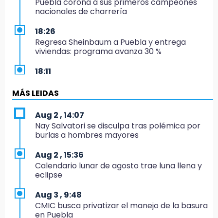
Puebla corona a sus primeros campeones
nacionales de charrería
18:26
Regresa Sheinbaum a Puebla y entrega
viviendas: programa avanza 30 %
18:11
México hace historia: tricampeón de
Centroamericanos
MÁS LEIDAS
17:24
Aug 2 , 14:07
El Quintalero: la panadería de Izúcar que
Nay Salvatori se disculpa tras polémica por
elabora pan de conejo para Santo Domingo
burlas a hombres mayores
17:20
Aug 2 , 15:36
Conductora se estampa contra vivienda y
Calendario lunar de agosto trae luna llena y
mata a trabajador en Tehuacán
eclipse
17:18
Aug 3 , 9:48
Advierten sanciones por estacionarse en
CMIC busca privatizar el manejo de la basura
avenida de Tlatlauquitepec
en Puebla