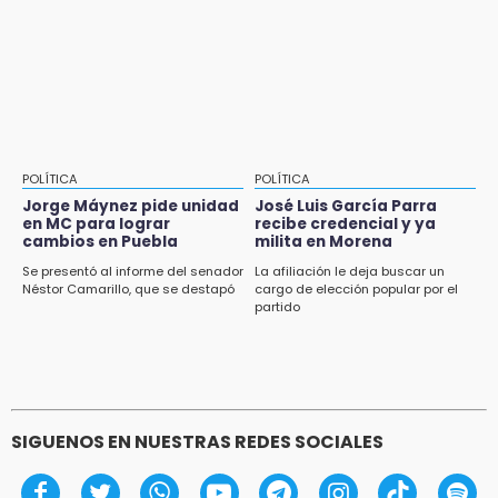
Aug 2 , 12:04
Gas LP baja en Puebla, aprovecha el precio
esta semana
POLÍTICA
POLÍTICA
Jorge Máynez pide unidad
José Luis García Parra
en MC para lograr
recibe credencial y ya
cambios en Puebla
milita en Morena
Se presentó al informe del senador
La afiliación le deja buscar un
Néstor Camarillo, que se destapó
cargo de elección popular por el
partido
SIGUENOS EN NUESTRAS REDES SOCIALES