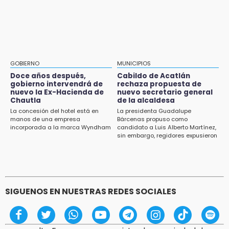
13:59
Aug 3 , 11:07
Puebla, segundo nacional con tasa más alta
Aprovecha; Volkswagen abre vacantes para
de muertes por diabetes
estudiantes con apoyo de 6 mil pesos
13:54
Falla convocatoria de inconformes de
GOBIERNO
MUNICIPIOS
Acatlán durante gira de Armenta en Chila
Doce años después,
Cabildo de Acatlán
gobierno intervendrá de
rechaza propuesta de
13:48
nuevo la Ex-Hacienda de
nuevo secretario general
Estado de México llevará su cultura al
Chautla
de la alcaldesa
Festival Cervantino 2026
La concesión del hotel está en
La presidenta Guadalupe
manos de una empresa
Bárcenas propuso como
incorporada a la marca Wyndham
candidato a Luis Alberto Martínez,
13:26
sin embargo, regidores expusieron
Ya instalan más de 2 mil luces para fiestas
su inconformidad ya que fue la
patrias en el Centro Histórico
única propuesta
12:55
Aranza López, la poblana que tocó la gloria
SIGUENOS EN NUESTRAS REDES SOCIALES