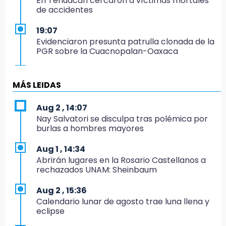
En Tehuacán cercaron a víctimas mortales
de accidentes
19:07
Evidenciaron presunta patrulla clonada de la
PGR sobre la Cuacnopalan-Oaxaca
19:04
Directora de Orquesta Symphonia UDLAP
MÁS LEIDAS
dirige agrupaciones de talla internacional
Aug 2 , 14:07
18:14
Nay Salvatori se disculpa tras polémica por
EE. UU. Sub-20 avanza a la final de
burlas a hombres mayores
CONCACAF
Aug 1 , 14:34
17:50
Abrirán lugares en la Rosario Castellanos a
Van 17 denuncias por delitos ambientales,
rechazados UNAM: Sheinbaum
pero no hay detenidos por incendios
Aug 2 , 15:36
17:01
Calendario lunar de agosto trae luna llena y
Vecinos de Atlixco-Metepec denuncian
eclipse
inseguridad en caminos alternos por obra