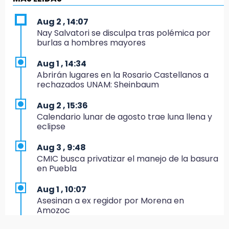
dirige agrupaciones de talla internacional
Aug 2 , 14:07
18:14
Nay Salvatori se disculpa tras polémica por
EE. UU. Sub-20 avanza a la final de
burlas a hombres mayores
CONCACAF
Aug 1 , 14:34
17:50
Abrirán lugares en la Rosario Castellanos a
Van 17 denuncias por delitos ambientales,
rechazados UNAM: Sheinbaum
pero no hay detenidos por incendios
Aug 2 , 15:36
17:01
Calendario lunar de agosto trae luna llena y
Vecinos de Atlixco-Metepec denuncian
eclipse
inseguridad en caminos alternos por obra
carretera
Aug 3 , 9:48
CMIC busca privatizar el manejo de la basura
16:52
en Puebla
Vacían negocio de ropa en Tehuacán;
pérdidas superan los 100 mil pesos
Aug 1 , 10:07
Asesinan a ex regidor por Morena en
16:49
Amozoc
Volcadura de tráiler provoca cierre total en
autopista Orizaba-Puebla