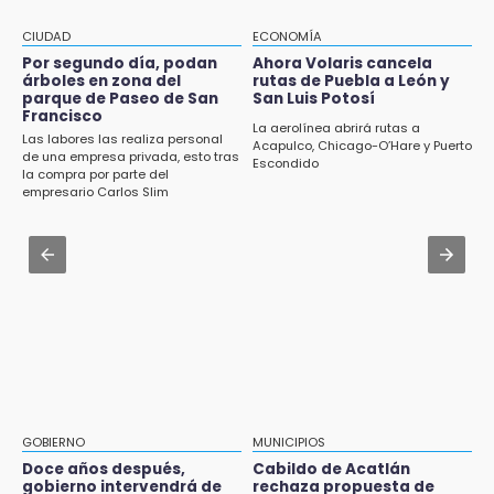
Aug 1 , 17:36
CIUDAD
ECONOMÍA
14:18
Alcaldesa exhibe patrullas tras polémico
Por segundo día, podan
Ahora Volaris cancela
Cañeros de Atencingo siguen sin recibir
accidente en Chiautzingo
árboles en zona del
rutas de Puebla a León y
pagos tras concluir la zafra
parque de Paseo de San
San Luis Potosí
Francisco
Aug 2 , 14:47
La aerolínea abrirá rutas a
14:06
Las labores las realiza personal
Gobierno de Puebla contrató al Inecol para
Acapulco, Chicago-O’Hare y Puerto
Piden ayuda en Chignahuapan para
de una empresa privada, esto tras
Escondido
elaborar la MIA del Cablebús
la compra por parte del
identificar a hombre hospitalizado
empresario Carlos Slim
Aug 1 , 17:15
14:03
Costó $403 mil rehabilitar accesos de
IBERO Puebla abre sus puertas con la
Traumatología y Ortopedia del IMSS
primera edición de FLIP
Aug 1 , 11:48
13:59
Huejotzingo tiene nuevo secretario de
Puebla, segundo nacional con tasa más alta
Seguridad Ciudadana: llega otro marino al
de muertes por diabetes
cargo
13:54
Falla convocatoria de inconformes de
GOBIERNO
MUNICIPIOS
Acatlán durante gira de Armenta en Chila
Doce años después,
Cabildo de Acatlán
gobierno intervendrá de
rechaza propuesta de