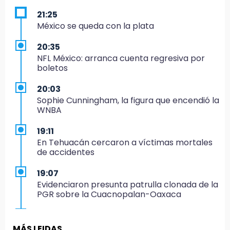
21:25
México se queda con la plata
20:35
NFL México: arranca cuenta regresiva por
boletos
20:03
Sophie Cunningham, la figura que encendió la
WNBA
19:11
En Tehuacán cercaron a víctimas mortales
de accidentes
19:07
Evidenciaron presunta patrulla clonada de la
PGR sobre la Cuacnopalan-Oaxaca
19:04
Directora de Orquesta Symphonia UDLAP
MÁS LEIDAS