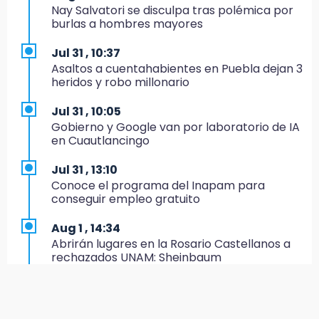
19:45
Nay Salvatori se disculpa tras polémica por
Estado invertirá en unidades médicas del
burlas a hombres mayores
IMSS-Bienestar y el SEDIF
Jul 31 , 10:37
19:35
Asaltos a cuentahabientes en Puebla dejan 3
De la Vega niega venta de Bravos
heridos y robo millonario
19:34
Jul 31 , 10:05
Desalojan a dos comerciantes en Valsequillo
Gobierno y Google van por laboratorio de IA
por invasión en zona de Conagua
en Cuautlancingo
19:18
Jul 31 , 13:10
Bancada morenista, sin estrategia para
Conoce el programa del Inapam para
meter a Puebla en Ley de Egresos 2027
conseguir empleo gratuito
18:54
Aug 1 , 14:34
Gobierno rehabilitará el drenaje del Hospital
Abrirán lugares en la Rosario Castellanos a
de Especialidades del Issstep
rechazados UNAM: Sheinbaum
18:49
Jul 31 , 12:59
Sujeto asalta banco en Plaza Dorada tras
Aprovecha las Ferias de Paz con consultas
amenazar con supuesto explosivo
médicas gratis en Puebla