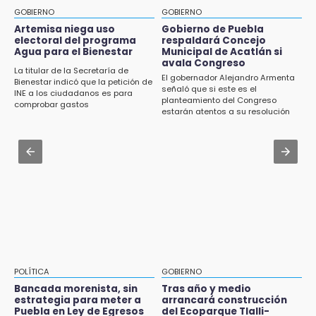
el precio por Vinícius Jr.
de Traspatio para grupos vulnerables
GOBIERNO
GOBIERNO
Jul 31 , 13:46
Artemisa niega uso
Gobierno de Puebla
15:43
electoral del programa
respaldará Concejo
Certifícate como operador de transporte en
Agua para el Bienestar
Municipal de Acatlán si
Investigan presunta reventa de más de 100
Icatep
avala Congreso
lotes en panteón de Tehuacán
La titular de la Secretaría de
El gobernador Alejandro Armenta
Bienestar indicó que la petición de
Jul 31 , 13:35
señaló que si este es el
INE a los ciudadanos es para
15:32
planteamiento del Congreso
El mexicano Karim López firma contrato
comprobar gastos
Roban bicicleta en menos de un minuto en
estarán atentos a su resolución
multianual con Memphis Grizzlies
plaza de Libres
Jul 31 , 14:02
15:26
Prepárate para lluvias intensas por frente
Grupo armado asalta gasera en San Andrés
frío en Puebla
Cholula
15:21
Texmelucan contará con más de 500
cámaras de videovigilancia
15:08
POLÍTICA
GOBIERNO
Huitzilan de Serdán espera hasta 30 mil
Bancada morenista, sin
Tras año y medio
visitantes en feria
estrategia para meter a
arrancará construcción
Puebla en Ley de Egresos
del Ecoparque Tlalli-