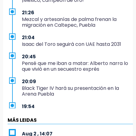
¡México, campeón de oro!
21:26
Mezcal y artesanías de palma frenan la
migración en Caltepec, Puebla
21:04
Isaac del Toro seguirá con UAE hasta 2031
20:45
Pensé que me iban a matar: Alberto narra lo
que vivió en un secuestro exprés
20:09
Black Tiger IV hará su presentación en la
Arena Puebla
19:54
Investigación de ASE a Tlatehui y Cuautle no
es politiquería, es por posible desfalco al
MÁS LEIDAS
erario
Aug 2 , 14:07